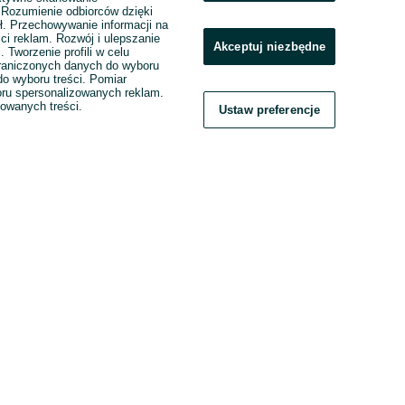
. Rozumienie odbiorców dzięki
ł. Przechowywanie informacji na
ci reklam. Rozwój i ulepszanie
Akceptuj niezbędne
. Tworzenie profili w celu
raniczonych danych do wyboru
o wyboru treści. Pomiar
boru spersonalizowanych reklam.
zowanych treści.
Ustaw preferencje