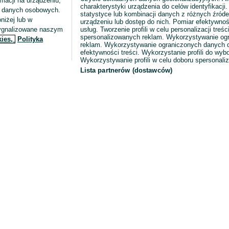
macji na urządzeniu,
charakterystyki urządzenia do celów identyfikacji
ia danych osobowych.
statystyce lub kombinacji danych z różnych źróde
niżej lub w
urządzeniu lub dostęp do nich. Pomiar efektywnoś
sygnalizowane naszym
usług. Tworzenie profili w celu personalizacji treści
spersonalizowanych reklam. Wykorzystywanie og
kies,
Polityka
reklam. Wykorzystywanie ograniczonych danych d
efektywności treści. Wykorzystanie profili do wy
Wykorzystywanie profili w celu doboru spersonali
Lista partnerów (dostawców)