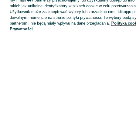
My i nasi
447
partnerzy przechowujemy lub uzyskujemy dostęp do infor
takich jak unikalne identyfikatory w plikach cookie w celu przetwarzan
Użytkownik może zaakceptować wybory lub zarządzać nimi, klikając po
dowolnym momencie na stronie polityki prywatności. Te wybory będą 
partnerom i nie będą miały wpływu na dane przeglądania.
Polityka coo
Prywatności
Aplikacje mobilne OLX.pl
Pomoc
Wyróżnione ogłoszenia
Oferta dla firm
Blog
Regulamin
Polityka prywatności
Reklama
Informacja o realizowanej strategii podatkowej