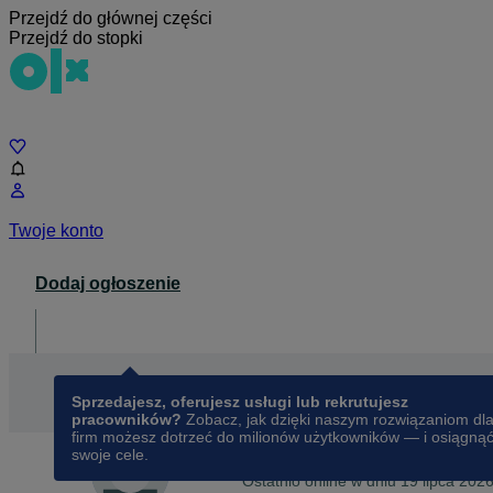
Przejdź do głównej części
Przejdź do stopki
Czat
Twoje konto
Dodaj ogłoszenie
Dla biznesu
opens in a new tab
Sprzedajesz, oferujesz usługi lub rekrutujesz
pracowników?
Zobacz, jak dzięki naszym rozwiązaniom dl
firm możesz dotrzeć do milionów użytkowników — i osiągną
swoje cele.
Na OLX od
czerwca 2014
Zuzanna
Ostatnio online w dniu 19 lipca 202