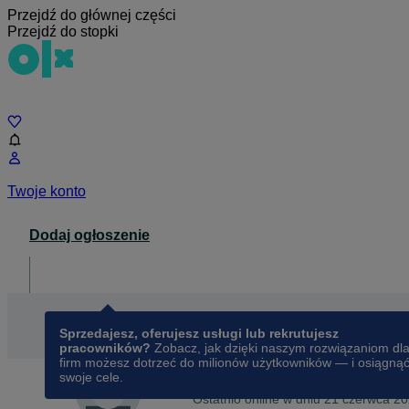
Przejdź do głównej części
Przejdź do stopki
Czat
Twoje konto
Dodaj ogłoszenie
Dla biznesu
opens in a new tab
Sprzedajesz, oferujesz usługi lub rekrutujesz
pracowników?
Zobacz, jak dzięki naszym rozwiązaniom dl
firm możesz dotrzeć do milionów użytkowników — i osiągną
swoje cele.
Na OLX od
czerwca 2014
Joanna
Ostatnio online w dniu 21 czerwca 2