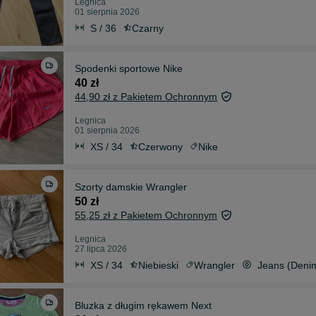
Legnica
01 sierpnia 2026
S / 36
Czarny
Spodenki sportowe Nike
40 zł
44,90 zł z Pakietem Ochronnym
Legnica
01 sierpnia 2026
XS / 34
Czerwony
Nike
Szorty damskie Wrangler
50 zł
55,25 zł z Pakietem Ochronnym
Legnica
27 lipca 2026
XS / 34
Niebieski
Wrangler
Jeans (Deni
Bluzka z długim rękawem Next