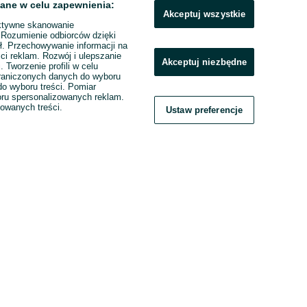
ane w celu zapewnienia:
Akceptuj wszystkie
ktywne skanowanie
. Rozumienie odbiorców dzięki
ł. Przechowywanie informacji na
ci reklam. Rozwój i ulepszanie
Akceptuj niezbędne
. Tworzenie profili w celu
raniczonych danych do wyboru
o wyboru treści. Pomiar
boru spersonalizowanych reklam.
zowanych treści.
Ustaw preferencje