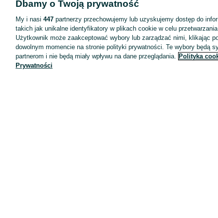
Dbamy o Twoją prywatność
Wyróżnione ogłoszenia
Oferta dla firm
My i nasi
447
partnerzy przechowujemy lub uzyskujemy dostęp do infor
takich jak unikalne identyfikatory w plikach cookie w celu przetwarzan
Blog
Użytkownik może zaakceptować wybory lub zarządzać nimi, klikając po
Regulamin
dowolnym momencie na stronie polityki prywatności. Te wybory będą 
partnerom i nie będą miały wpływu na dane przeglądania.
Polityka coo
Polityka prywatności
Prywatności
Reklama
Informacja o realizowanej strategii podatkowej
Ustawienia plików cookie
Zasady bezpieczeństwa
Mapa kategorii
Mapa miejscowości
Mapa ministron
Popularne wyszukiwania
Kariera
Pracodawcy na OLX