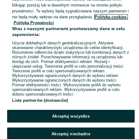
Poznań, Winogrady
klikając poniżej lub w dowolnym momencie na stronie polityki
26 lipca 2026
prywatności. Te wybory będą sygnalizowane naszym partnerom i
nie będą miały wpływu na dane przeglądania.
Polityka cookies,
Polityka Prywatności
Klawiatura naścienna FAKRO
Wraz z naszymi partnerami przetwarzamy dane w celu
ZRW7 do kontroli rolet z-wave
zapewnienia:
bateryjna natynkowa
255 zł
270,72 zł z Pakietem Ochronnym
Użycie dokładnych danych geolokalizacyjnych. Aktywne
skanowanie charakterystyki urządzenia do celów identyfikacji.
Rozumienie odbiorców dzięki statystyce lub kombinacji danych z
Poznań, Winogrady
różnych źródeł. Przechowywanie informacji na urządzeniu lub
26 lipca 2026
dostęp do nich. Pomiar efektywności reklam. Rozwój i
ulepszanie usług. Tworzenie profili w celu personalizacji treści.
Tworzenie profili w celu spersonalizowanych reklam.
Wykorzystywanie ograniczonych danych do wyboru reklam.
1
2
3
4
Wykorzystywanie ograniczonych danych do wyboru treści.
Pomiar efektywności treści. Wykorzystanie profili do wyboru
spersonalizowanych reklam. Wykorzystywanie profili w celu
doboru spersonalizowanych treści.
Lista partnerów (dostawców)
Akceptuj wszystkie
Akceptuj niezbędne