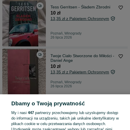
Tess Gerritsen - Śladem Zbrodni
10 zł
13,35 zł z Pakietem Ochronnym
Poznań, Winogrady
26 lipca 2026
Twoje Ciało Stworzone do Miłości -
Daniel Ange
10 zł
13,35 zł z Pakietem Ochronnym
Poznań, Winogrady
26 lipca 2026
Dbamy o Twoją prywatność
Mały kubek ceramiczny z grubymi
ściankami
My i nasi
447
partnerzy przechowujemy lub uzyskujemy dostęp
10 zł
do informacji na urządzeniu, takich jak unikalne identyfikatory w
14,33 zł z Pakietem Ochronnym
plikach cookie w celu przetwarzania danych osobowych.
Użytkownik może zaakceptować wybory lub zarządzać nimi,