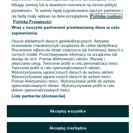
Szczecinek
klikając poniżej lub w dowolnym momencie na stronie polityki
Odświeżono dnia 08 sierpnia 2026
prywatności. Te wybory będą sygnalizowane naszym partnerom i
nie będą miały wpływu na dane przeglądania.
Polityka cookies,
Polityka Prywatności
Piwnica betonowa ze schodami bez
Wraz z naszymi partnerami przetwarzamy dane w celu
ukrytych kosztow .
zapewnienia:
11 500 zł
Użycie dokładnych danych geolokalizacyjnych. Aktywne
skanowanie charakterystyki urządzenia do celów identyfikacji.
Rozumienie odbiorców dzięki statystyce lub kombinacji danych z
Słupsk
różnych źródeł. Przechowywanie informacji na urządzeniu lub
Odświeżono dnia 08 sierpnia 2026
dostęp do nich. Pomiar efektywności reklam. Rozwój i
ulepszanie usług. Tworzenie profili w celu personalizacji treści.
Tworzenie profili w celu spersonalizowanych reklam.
Wykorzystywanie ograniczonych danych do wyboru reklam.
1
2
3
4
5
Wykorzystywanie ograniczonych danych do wyboru treści.
Pomiar efektywności treści. Wykorzystanie profili do wyboru
spersonalizowanych reklam. Wykorzystywanie profili w celu
doboru spersonalizowanych treści.
Lista partnerów (dostawców)
Akceptuj wszystkie
Akceptuj niezbędne