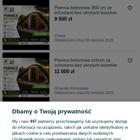
Piwnica betonowa 350 cm ze
schodami bez ukrytych kosztow
9 500 zł
Chełm
Odświeżono dnia 08 sierpnia 2026
Piwnica betonowa schron ze
schodami bez ukrytych kosztów
11 000 zł
Drawsko Pomorskie
Odświeżono dnia 08 sierpnia 2026
Dbamy o Twoją prywatność
Piwnica betonowa schron ze
schodami bez ukrytych kosztow
My i nasi
447
partnerzy przechowujemy lub uzyskujemy dostęp
11 000 zł
do informacji na urządzeniu, takich jak unikalne identyfikatory w
plikach cookie w celu przetwarzania danych osobowych.
Użytkownik może zaakceptować wybory lub zarządzać nimi,