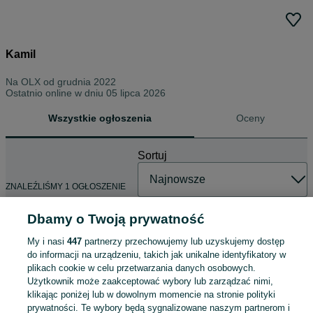
Kamil
Na OLX od
grudnia 2022
Ostatnio online w dniu 05 lipca 2026
Wszystkie ogłoszenia
Oceny
Sortuj
ZNALEŹLIŚMY 1 OGŁOSZENIE
Dbamy o Twoją prywatność
My i nasi
447
partnerzy przechowujemy lub uzyskujemy dostęp
Sneakersy GUESS – stan idealny
do informacji na urządzeniu, takich jak unikalne identyfikatory w
120 zł
plikach cookie w celu przetwarzania danych osobowych.
127,70 zł z Pakietem Ochronnym
Użytkownik może zaakceptować wybory lub zarządzać nimi,
klikając poniżej lub w dowolnym momencie na stronie polityki
Bełchatów
10 lipca 2026
prywatności. Te wybory będą sygnalizowane naszym partnerom i