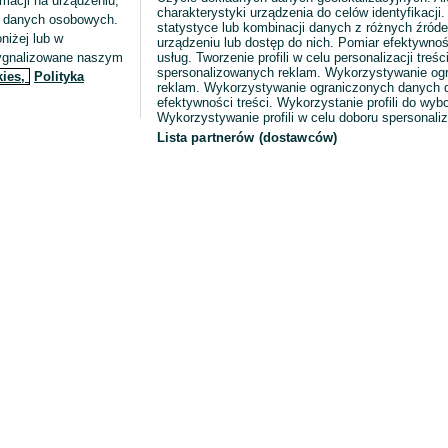
macji na urządzeniu,
charakterystyki urządzenia do celów identyfikacji
ia danych osobowych.
statystyce lub kombinacji danych z różnych źróde
niżej lub w
urządzeniu lub dostęp do nich. Pomiar efektywnoś
sygnalizowane naszym
usług. Tworzenie profili w celu personalizacji treści
spersonalizowanych reklam. Wykorzystywanie og
kies,
Polityka
reklam. Wykorzystywanie ograniczonych danych d
efektywności treści. Wykorzystanie profili do wy
Wykorzystywanie profili w celu doboru spersonali
Lista partnerów (dostawców)