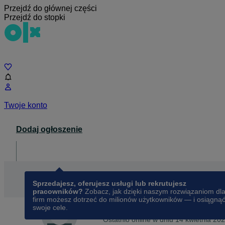
Przejdź do głównej części
Przejdź do stopki
Czat
Twoje konto
Dodaj ogłoszenie
Dla biznesu
opens in a new tab
Sprzedajesz, oferujesz usługi lub rekrutujesz
pracowników?
Zobacz, jak dzięki naszym rozwiązaniom dl
firm możesz dotrzeć do milionów użytkowników — i osiągną
swoje cele.
Na OLX od
kwietnia 2014
Marcin
Ostatnio online w dniu 14 kwietnia 20