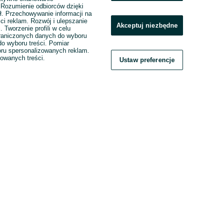
. Rozumienie odbiorców dzięki
ł. Przechowywanie informacji na
ci reklam. Rozwój i ulepszanie
Akceptuj niezbędne
. Tworzenie profili w celu
raniczonych danych do wyboru
o wyboru treści. Pomiar
boru spersonalizowanych reklam.
zowanych treści.
Ustaw preferencje