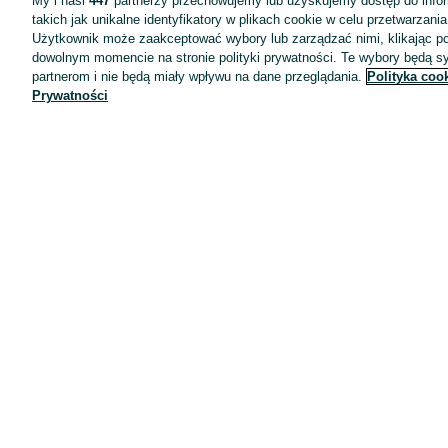
My i nasi
447
partnerzy przechowujemy lub uzyskujemy dostęp do infor
takich jak unikalne identyfikatory w plikach cookie w celu przetwarzan
Użytkownik może zaakceptować wybory lub zarządzać nimi, klikając po
dowolnym momencie na stronie polityki prywatności. Te wybory będą 
partnerom i nie będą miały wpływu na dane przeglądania.
Polityka coo
Prywatności
Aplikacje mobilne OLX.pl
Pomoc
Wyróżnione ogłoszenia
Oferta dla firm
Blog
Regulamin
Polityka prywatności
Reklama
Informacja o realizowanej strategii podatkowej