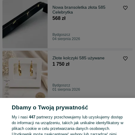
Nowa bransoletka złota 585
Celebrytka
568 zł
Bydgoszcz
04 sierpnia 2026
Złote kolczyki 585 używane
1 750 zł
Bydgoszcz
01 sierpnia 2026
Dbamy o Twoją prywatność
Zawieszka z czarną koniczyną 585
1 200 zł
My i nasi
447
partnerzy przechowujemy lub uzyskujemy dostęp
do informacji na urządzeniu, takich jak unikalne identyfikatory w
plikach cookie w celu przetwarzania danych osobowych.
Użytkownik może zaakceptować wybory lub zarządzać nimi,