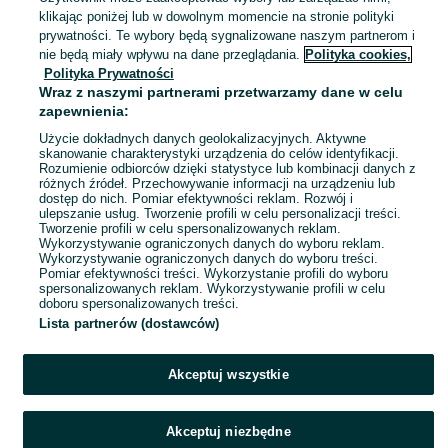
Bydgoszcz
klikając poniżej lub w dowolnym momencie na stronie polityki
01 sierpnia 2026
prywatności. Te wybory będą sygnalizowane naszym partnerom i
nie będą miały wpływu na dane przeglądania.
Polityka cookies,
Polityka Prywatności
Złoty sygnet i kolczyki 585
Wraz z naszymi partnerami przetwarzamy dane w celu
2 100 zł
zapewnienia:
Użycie dokładnych danych geolokalizacyjnych. Aktywne
skanowanie charakterystyki urządzenia do celów identyfikacji.
Rozumienie odbiorców dzięki statystyce lub kombinacji danych z
Bydgoszcz
różnych źródeł. Przechowywanie informacji na urządzeniu lub
01 sierpnia 2026
dostęp do nich. Pomiar efektywności reklam. Rozwój i
ulepszanie usług. Tworzenie profili w celu personalizacji treści.
Tworzenie profili w celu spersonalizowanych reklam.
Wykorzystywanie ograniczonych danych do wyboru reklam.
1
2
3
Wykorzystywanie ograniczonych danych do wyboru treści.
Pomiar efektywności treści. Wykorzystanie profili do wyboru
spersonalizowanych reklam. Wykorzystywanie profili w celu
doboru spersonalizowanych treści.
Lista partnerów (dostawców)
Akceptuj wszystkie
Akceptuj niezbędne