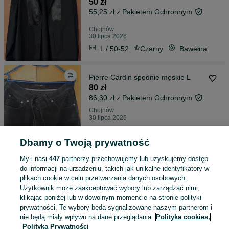
50 zł
55,25 zł z Pakietem Ochronnym
Chojnów
30 lipca 2026
L / 50-52
Czarny
Bawełna
Pierre Cardin spodnie męskie L
80 zł
86,30 zł z Pakietem Ochronnym
Chojnów
30 lipca 2026
L / 50-52
Inny
Pozostałe
Inny
Dbamy o Twoją prywatność
My i nasi
447
partnerzy przechowujemy lub uzyskujemy dostęp
Opiekacz MULTI COOKER 800 W
do informacji na urządzeniu, takich jak unikalne identyfikatory w
60 zł
plikach cookie w celu przetwarzania danych osobowych.
66,39 zł z Pakietem Ochronnym
Użytkownik może zaakceptować wybory lub zarządzać nimi,
klikając poniżej lub w dowolnym momencie na stronie polityki
prywatności. Te wybory będą sygnalizowane naszym partnerom i
Chojnów
nie będą miały wpływu na dane przeglądania.
Polityka cookies,
30 lipca 2026
Polityka Prywatności