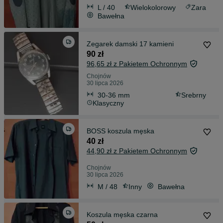
L / 40
Wielokolorowy
Zara
Bawełna
Zegarek damski 17 kamieni
90 zł
96,65 zł z Pakietem Ochronnym
Chojnów
30 lipca 2026
30-36 mm
Srebrny
Klasyczny
BOSS koszula męska
40 zł
44,90 zł z Pakietem Ochronnym
Chojnów
30 lipca 2026
M / 48
Inny
Bawełna
Koszula męska czarna