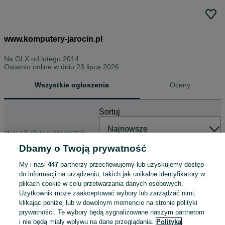
www.komputery-jarocin.pl
Na OLX od
lutego 2014
Ostatnio online w dniu 23 lipca 2026
Wszystkie ogłoszenia
Oceny
Sortuj
ZNALEŹLIŚMY 0 OGŁOSZEŃ
Dbamy o Twoją prywatność
My i nasi
447
partnerzy przechowujemy lub uzyskujemy dostęp
do informacji na urządzeniu, takich jak unikalne identyfikatory w
plikach cookie w celu przetwarzania danych osobowych.
Użytkownik może zaakceptować wybory lub zarządzać nimi,
klikając poniżej lub w dowolnym momencie na stronie polityki
prywatności. Te wybory będą sygnalizowane naszym partnerom
i nie będą miały wpływu na dane przeglądania.
Polityka