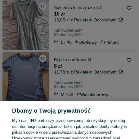
Sukienka luźna rozm 40
10 zł
13,85 zł z Pakietem Ochronnym
Tarnowskie Góry
01 sierpnia 2026
L / 40
Oliwkowy
Primark
Bluzka sportowa M
8 zł
11,78 zł z Pakietem Ochronnym
Tarnowskie Góry
01 sierpnia 2026
M / 38
Wielokolorowy
Dbamy o Twoją prywatność
Elegancka sukienka 40
10 zł
My i nasi
447
partnerzy przechowujemy lub uzyskujemy dostęp
13,85 zł z Pakietem Ochronnym
do informacji na urządzeniu, takich jak unikalne identyfikatory w
plikach cookie w celu przetwarzania danych osobowych.
Tarnowskie Góry
Użytkownik może zaakceptować wybory lub zarządzać nimi,