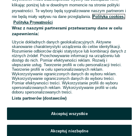
01 sierpnia 2026
klikając poniżej lub w dowolnym momencie na stronie polityki
L / 40
Wielokolorowy
prywatności. Te wybory będą sygnalizowane naszym partnerom i
nie będą miały wpływu na dane przeglądania.
Polityka cookies,
Polityka Prywatności
Playmobile wyścigi gokartów
Wraz z naszymi partnerami przetwarzamy dane w celu
20 zł
zapewnienia:
24,67 zł z Pakietem Ochronnym
Użycie dokładnych danych geolokalizacyjnych. Aktywne
skanowanie charakterystyki urządzenia do celów identyfikacji.
Rozumienie odbiorców dzięki statystyce lub kombinacji danych z
Tarnowskie Góry
różnych źródeł. Przechowywanie informacji na urządzeniu lub
30 lipca 2026
dostęp do nich. Pomiar efektywności reklam. Rozwój i
ulepszanie usług. Tworzenie profili w celu personalizacji treści.
Tworzenie profili w celu spersonalizowanych reklam.
Wykorzystywanie ograniczonych danych do wyboru reklam.
1
2
3
Wykorzystywanie ograniczonych danych do wyboru treści.
Pomiar efektywności treści. Wykorzystanie profili do wyboru
spersonalizowanych reklam. Wykorzystywanie profili w celu
doboru spersonalizowanych treści.
Lista partnerów (dostawców)
Akceptuj wszystkie
Akceptuj niezbędne