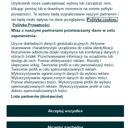
Użytkownik może zaakceptować wybory lub zarządzać nimi,
Złotoryja
klikając poniżej lub w dowolnym momencie na stronie polityki
Dzisiaj o 06:41
prywatności. Te wybory będą sygnalizowane naszym partnerom i
nie będą miały wpływu na dane przeglądania.
Polityka cookies,
Polityka Prywatności
Opaski świąteczna dla dziewczynki
Wraz z naszymi partnerami przetwarzamy dane w celu
H&M 68/74
zapewnienia:
7 zł
10,75 zł z Pakietem Ochronnym
Użycie dokładnych danych geolokalizacyjnych. Aktywne
skanowanie charakterystyki urządzenia do celów identyfikacji.
Rozumienie odbiorców dzięki statystyce lub kombinacji danych z
Złota
różnych źródeł. Przechowywanie informacji na urządzeniu lub
Dzisiaj o 06:40
dostęp do nich. Pomiar efektywności reklam. Rozwój i
ulepszanie usług. Tworzenie profili w celu personalizacji treści.
Tworzenie profili w celu spersonalizowanych reklam.
Wykorzystywanie ograniczonych danych do wyboru reklam.
1
2
3
...
100
Wykorzystywanie ograniczonych danych do wyboru treści.
Pomiar efektywności treści. Wykorzystanie profili do wyboru
spersonalizowanych reklam. Wykorzystywanie profili w celu
doboru spersonalizowanych treści.
Lista partnerów (dostawców)
Akceptuj wszystkie
Akceptuj niezbędne