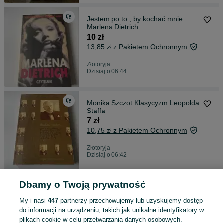
Jestem po to , by kochać mnie
Marlena Dietrich
10 zł
13,85 zł z Pakietem Ochronnym
Złotoryja
Dzisiaj o 06:44
Monika Szczot Klasycyzm Leopolda
Staffa
7 zł
10,75 zł z Pakietem Ochronnym
Złotoryja
Dzisiaj o 06:42
Dbamy o Twoją prywatność
Kto odkrył Amerykę ? Zdzisław
Skrok 1987
My i nasi
447
partnerzy przechowujemy lub uzyskujemy dostęp
9 zł
do informacji na urządzeniu, takich jak unikalne identyfikatory w
12,82 zł z Pakietem Ochronnym
plikach cookie w celu przetwarzania danych osobowych.