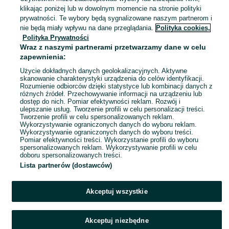
Nadma
klikając poniżej lub w dowolnym momencie na stronie polityki
24 lipca 2026
prywatności. Te wybory będą sygnalizowane naszym partnerom i
nie będą miały wpływu na dane przeglądania.
Polityka cookies,
Polityka Prywatności
Żaluzje Tarasowe. Aluminiowy
Wraz z naszymi partnerami przetwarzamy dane w celu
mechanizm. Tanio.
zapewnienia:
650 zł
Użycie dokładnych danych geolokalizacyjnych. Aktywne
skanowanie charakterystyki urządzenia do celów identyfikacji.
Rozumienie odbiorców dzięki statystyce lub kombinacji danych z
Nadma
różnych źródeł. Przechowywanie informacji na urządzeniu lub
24 lipca 2026
dostęp do nich. Pomiar efektywności reklam. Rozwój i
ulepszanie usług. Tworzenie profili w celu personalizacji treści.
Tworzenie profili w celu spersonalizowanych reklam.
Wykorzystywanie ograniczonych danych do wyboru reklam.
1
2
Wykorzystywanie ograniczonych danych do wyboru treści.
Pomiar efektywności treści. Wykorzystanie profili do wyboru
spersonalizowanych reklam. Wykorzystywanie profili w celu
doboru spersonalizowanych treści.
Lista partnerów (dostawców)
Akceptuj wszystkie
Akceptuj niezbędne