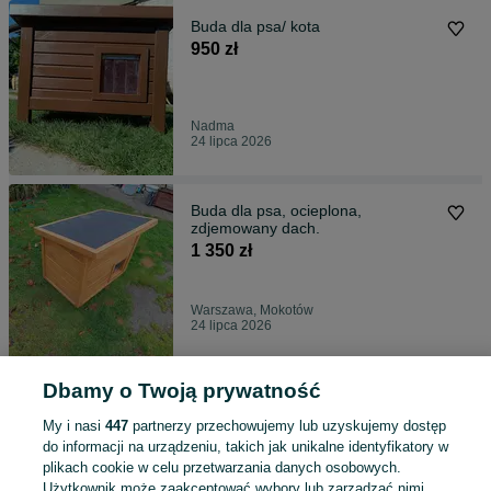
Buda dla psa/ kota
950 zł
Nadma
24 lipca 2026
Buda dla psa, ocieplona,
zdjemowany dach.
1 350 zł
Warszawa, Mokotów
24 lipca 2026
Dbamy o Twoją prywatność
Mechanizmy do żaluzji tarasowych,
(Na Wymiar)
My i nasi
447
partnerzy przechowujemy lub uzyskujemy dostęp
600 zł
do informacji na urządzeniu, takich jak unikalne identyfikatory w
plikach cookie w celu przetwarzania danych osobowych.
Użytkownik może zaakceptować wybory lub zarządzać nimi,