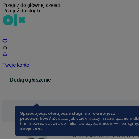
Przejdź do głównej części
Przejdź do stopki
Czat
Twoje konto
Dodaj ogłoszenie
Dla biznesu
opens in a new tab
Sprzedajesz, oferujesz usługi lub rekrutujesz
pracowników?
Zobacz, jak dzięki naszym rozwiązaniom dl
firm możesz dotrzeć do milionów użytkowników — i osiągną
swoje cele.
Na OLX od
kwietnia 2022
rutek673
Ostatnio online w dniu 09 marca 20