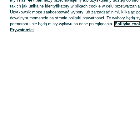
My i nasi
447
partnerzy przechowujemy lub uzyskujemy dostęp do infor
takich jak unikalne identyfikatory w plikach cookie w celu przetwarzan
Użytkownik może zaakceptować wybory lub zarządzać nimi, klikając po
dowolnym momencie na stronie polityki prywatności. Te wybory będą 
partnerom i nie będą miały wpływu na dane przeglądania.
Polityka coo
Prywatności
Aplikacje mobilne OLX.pl
Pomoc
Wyróżnione ogłoszenia
Oferta dla firm
Blog
Regulamin
Polityka prywatności
Reklama
Informacja o realizowanej strategii podatkowej