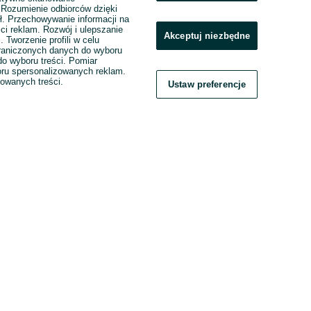
. Rozumienie odbiorców dzięki
ł. Przechowywanie informacji na
ci reklam. Rozwój i ulepszanie
Akceptuj niezbędne
. Tworzenie profili w celu
raniczonych danych do wyboru
o wyboru treści. Pomiar
boru spersonalizowanych reklam.
zowanych treści.
Ustaw preferencje