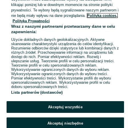
Genowefa
klikając poniżej lub w dowolnym momencie na stronie polityki
18 lipca 2026
prywatności. Te wybory będą sygnalizowane naszym partnerom i
nie będą miały wpływu na dane przeglądania.
Polityka cookies,
Polityka Prywatności
Kokon Dla dziecka
Wraz z naszymi partnerami przetwarzamy dane w celu
30 zł
zapewnienia:
34,55 zł z Pakietem Ochronnym
Użycie dokładnych danych geolokalizacyjnych. Aktywne
skanowanie charakterystyki urządzenia do celów identyfikacji.
Rozumienie odbiorców dzięki statystyce lub kombinacji danych z
Genowefa
różnych źródeł. Przechowywanie informacji na urządzeniu lub
16 lipca 2026
dostęp do nich. Pomiar efektywności reklam. Rozwój i
ulepszanie usług. Tworzenie profili w celu personalizacji treści.
Tworzenie profili w celu spersonalizowanych reklam.
Wykorzystywanie ograniczonych danych do wyboru reklam.
1
2
Wykorzystywanie ograniczonych danych do wyboru treści.
Pomiar efektywności treści. Wykorzystanie profili do wyboru
spersonalizowanych reklam. Wykorzystywanie profili w celu
doboru spersonalizowanych treści.
Lista partnerów (dostawców)
Akceptuj wszystkie
Akceptuj niezbędne