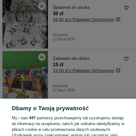
Śpiworek do wózka
30 zł
34,55 zł z Pakietem Ochronnym
Krzymów
22 lipca 2026
Zabawka dla dzieci
15 zł
19,50 zł z Pakietem Ochronnym
Krzymów
22 lipca 2026
Dbamy o Twoją prywatność
Drzwi do samochodu
200 zł
My i nasi
447
partnerzy przechowujemy lub uzyskujemy dostęp
210,50 zł z Pakietem Ochronnym
do informacji na urządzeniu, takich jak unikalne identyfikatory w
plikach cookie w celu przetwarzania danych osobowych.
Użytkownik może zaakceptować wybory lub zarządzać nimi,