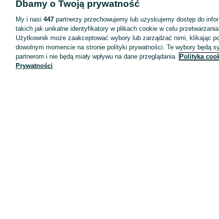
Dbamy o Twoją prywatność
Wyróżnione ogłoszenia
Oferta dla firm
My i nasi
447
partnerzy przechowujemy lub uzyskujemy dostęp do infor
takich jak unikalne identyfikatory w plikach cookie w celu przetwarzan
Blog
Użytkownik może zaakceptować wybory lub zarządzać nimi, klikając po
Regulamin
dowolnym momencie na stronie polityki prywatności. Te wybory będą 
partnerom i nie będą miały wpływu na dane przeglądania.
Polityka coo
Polityka prywatności
Prywatności
Reklama
Informacja o realizowanej strategii podatkowej
Ustawienia plików cookie
Zasady bezpieczeństwa
Mapa kategorii
Mapa miejscowości
Mapa ministron
Popularne wyszukiwania
Kariera
Pracodawcy na OLX