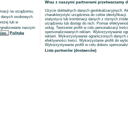
Wraz z naszymi partnerami przetwarzamy d
Użycie dokładnych danych geolokalizacyjnych. A
macji na urządzeniu,
charakterystyki urządzenia do celów identyfikacji
ia danych osobowych.
statystyce lub kombinacji danych z różnych źróde
niżej lub w
urządzeniu lub dostęp do nich. Pomiar efektywnoś
sygnalizowane naszym
usług. Tworzenie profili w celu personalizacji treści
spersonalizowanych reklam. Wykorzystywanie og
kies,
Polityka
reklam. Wykorzystywanie ograniczonych danych d
efektywności treści. Wykorzystanie profili do wy
Wykorzystywanie profili w celu doboru spersonali
Lista partnerów (dostawców)