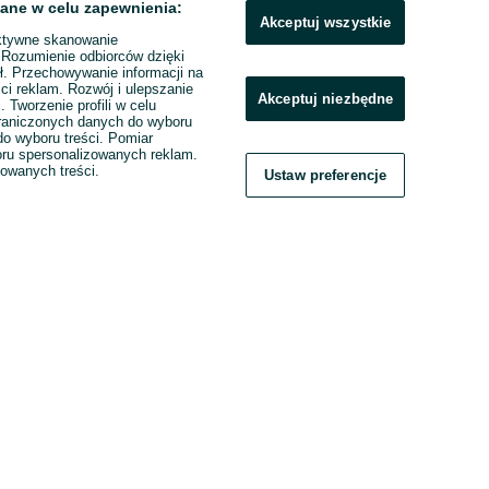
ane w celu zapewnienia:
Akceptuj wszystkie
ktywne skanowanie
. Rozumienie odbiorców dzięki
ł. Przechowywanie informacji na
ci reklam. Rozwój i ulepszanie
Akceptuj niezbędne
. Tworzenie profili w celu
raniczonych danych do wyboru
o wyboru treści. Pomiar
boru spersonalizowanych reklam.
zowanych treści.
Ustaw preferencje