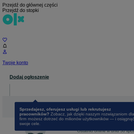
Przejdź do głównej części
Przejdź do stopki
Czat
Twoje konto
Dodaj ogłoszenie
Dla biznesu
opens in a new tab
Sprzedajesz, oferujesz usługi lub rekrutujesz
pracowników?
Zobacz, jak dzięki naszym rozwiązaniom dl
firm możesz dotrzeć do milionów użytkowników — i osiągną
swoje cele.
Na OLX od
stycznia 2014
Mariusz Alicja
Ostatnio online w dniu 30 lip