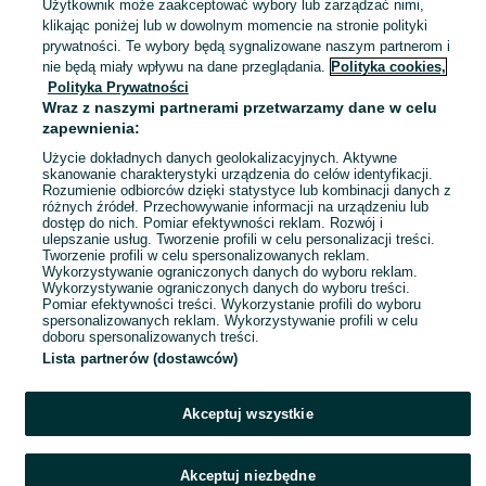
Użytkownik może zaakceptować wybory lub zarządzać nimi,
Legnica
klikając poniżej lub w dowolnym momencie na stronie polityki
01 sierpnia 2026
prywatności. Te wybory będą sygnalizowane naszym partnerom i
nie będą miały wpływu na dane przeglądania.
Polityka cookies,
Polityka Prywatności
Oryginalne zioła szwedzkie Marii
Wraz z naszymi partnerami przetwarzamy dane w celu
Treben
zapewnienia:
170 zł
Użycie dokładnych danych geolokalizacyjnych. Aktywne
skanowanie charakterystyki urządzenia do celów identyfikacji.
Rozumienie odbiorców dzięki statystyce lub kombinacji danych z
Legnica
różnych źródeł. Przechowywanie informacji na urządzeniu lub
10 lipca 2026
dostęp do nich. Pomiar efektywności reklam. Rozwój i
ulepszanie usług. Tworzenie profili w celu personalizacji treści.
Tworzenie profili w celu spersonalizowanych reklam.
Wykorzystywanie ograniczonych danych do wyboru reklam.
1
2
3
Wykorzystywanie ograniczonych danych do wyboru treści.
Pomiar efektywności treści. Wykorzystanie profili do wyboru
spersonalizowanych reklam. Wykorzystywanie profili w celu
doboru spersonalizowanych treści.
Lista partnerów (dostawców)
Akceptuj wszystkie
Akceptuj niezbędne