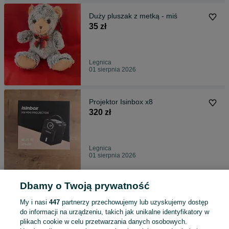
Duży pluszak z metką - miś
35 zł
Legnica
01 sierpnia 2026
Projektor Isinbox x8
320 zł
Legnica
01 sierpnia 2026
Dbamy o Twoją prywatność
Lalka w typie Reborn
140 zł
My i nasi
447
partnerzy przechowujemy lub uzyskujemy dostęp
do informacji na urządzeniu, takich jak unikalne identyfikatory w
plikach cookie w celu przetwarzania danych osobowych.