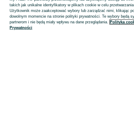
takich jak unikalne identyfikatory w plikach cookie w celu przetwarzan
Użytkownik może zaakceptować wybory lub zarządzać nimi, klikając po
dowolnym momencie na stronie polityki prywatności. Te wybory będą 
partnerom i nie będą miały wpływu na dane przeglądania.
Polityka coo
Aplikacje mobilne OLX.pl
Prywatności
Pomoc
Wyróżnione ogłoszenia
Oferta dla firm
Blog
Regulamin
Polityka prywatności
Reklama
Informacja o realizowanej strategii podatkowej
Ustawienia plików cookie
Zasady bezpieczeństwa
Mapa kategorii