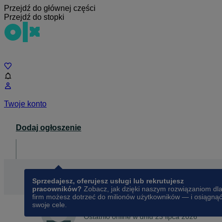
Przejdź do głównej części
Przejdź do stopki
Czat
Twoje konto
Dodaj ogłoszenie
Dla biznesu
opens in a new tab
Sprzedajesz, oferujesz usługi lub rekrutujesz
pracowników?
Zobacz, jak dzięki naszym rozwiązaniom dl
firm możesz dotrzeć do milionów użytkowników — i osiągną
swoje cele.
Na OLX od
grudnia 2013
Tt
Ostatnio online w dniu 23 lipca 2026