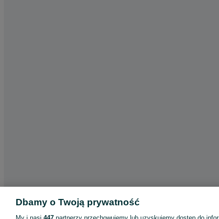
Dbamy o Twoją prywatność
My i nasi
447
partnerzy przechowujemy lub uzyskujemy dostęp do infor