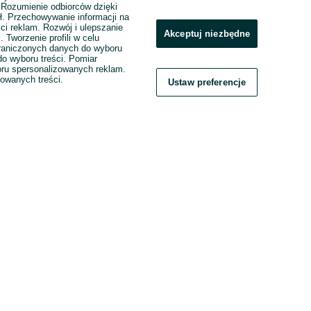
. Rozumienie odbiorców dzięki
ł. Przechowywanie informacji na
ci reklam. Rozwój i ulepszanie
Akceptuj niezbędne
. Tworzenie profili w celu
raniczonych danych do wyboru
o wyboru treści. Pomiar
boru spersonalizowanych reklam.
zowanych treści.
Ustaw preferencje