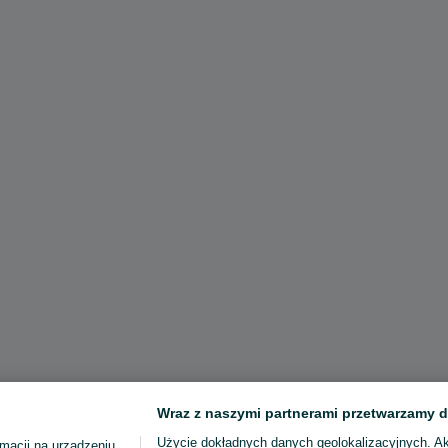
Wraz z naszymi partnerami przetwarzamy d
Użycie dokładnych danych geolokalizacyjnych. A
macji na urządzeniu,