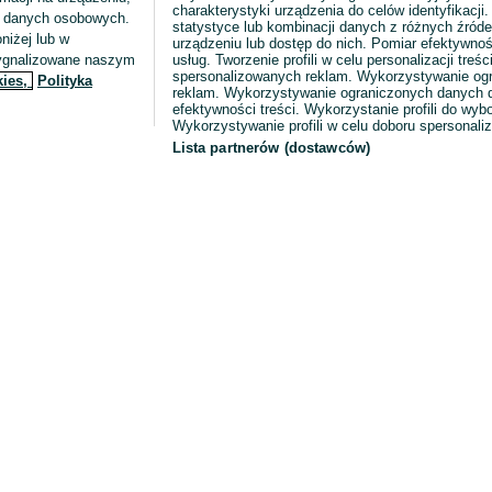
charakterystyki urządzenia do celów identyfikacji
ia danych osobowych.
statystyce lub kombinacji danych z różnych źróde
niżej lub w
urządzeniu lub dostęp do nich. Pomiar efektywnoś
sygnalizowane naszym
usług. Tworzenie profili w celu personalizacji treści
spersonalizowanych reklam. Wykorzystywanie og
kies,
Polityka
reklam. Wykorzystywanie ograniczonych danych d
efektywności treści. Wykorzystanie profili do wy
Wykorzystywanie profili w celu doboru spersonali
Lista partnerów (dostawców)