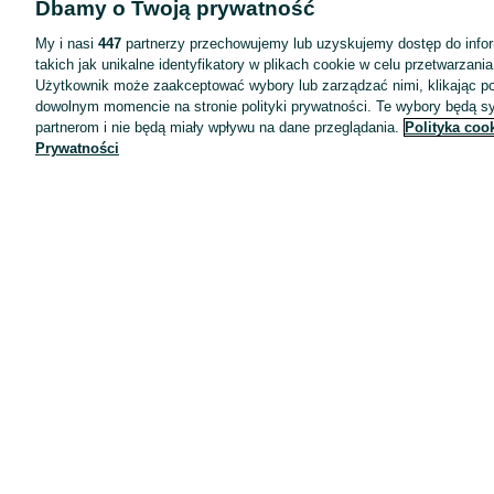
Dbamy o Twoją prywatność
Wyróżnione ogłoszenia
Oferta dla firm
My i nasi
447
partnerzy przechowujemy lub uzyskujemy dostęp do infor
takich jak unikalne identyfikatory w plikach cookie w celu przetwarzan
Blog
Użytkownik może zaakceptować wybory lub zarządzać nimi, klikając po
Regulamin
dowolnym momencie na stronie polityki prywatności. Te wybory będą 
partnerom i nie będą miały wpływu na dane przeglądania.
Polityka coo
Polityka prywatności
Prywatności
Reklama
Informacja o realizowanej strategii podatkowej
Ustawienia plików cookie
Zasady bezpieczeństwa
Mapa kategorii
Mapa miejscowości
Mapa ministron
Popularne wyszukiwania
Kariera
Pracodawcy na OLX