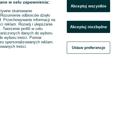
ane w celu zapewnienia:
Akceptuj wszystkie
ktywne skanowanie
. Rozumienie odbiorców dzięki
ł. Przechowywanie informacji na
ci reklam. Rozwój i ulepszanie
Akceptuj niezbędne
. Tworzenie profili w celu
raniczonych danych do wyboru
o wyboru treści. Pomiar
boru spersonalizowanych reklam.
zowanych treści.
Ustaw preferencje