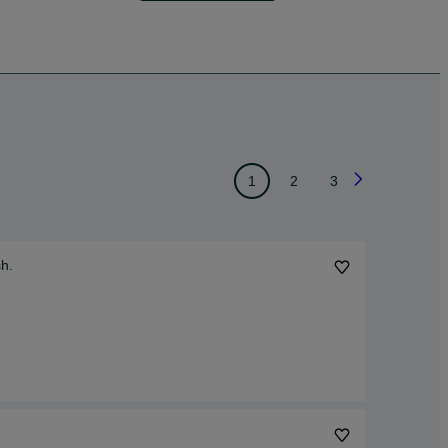
1
2
3
h.