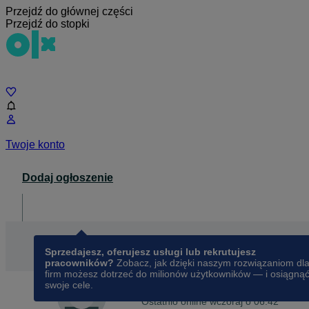
Przejdź do głównej części
Przejdź do stopki
Czat
Twoje konto
Dodaj ogłoszenie
Dla biznesu
opens in a new tab
Sprzedajesz, oferujesz usługi lub rekrutujesz
pracowników?
Zobacz, jak dzięki naszym rozwiązaniom dl
firm możesz dotrzeć do milionów użytkowników — i osiągną
swoje cele.
Na OLX od
listopada 2013
Marcin
Ostatnio online wczoraj o 06:42