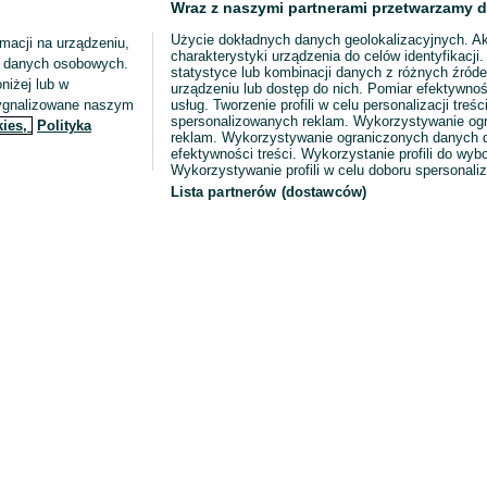
Wraz z naszymi partnerami przetwarzamy d
Użycie dokładnych danych geolokalizacyjnych. A
macji na urządzeniu,
charakterystyki urządzenia do celów identyfikacji
ia danych osobowych.
statystyce lub kombinacji danych z różnych źróde
niżej lub w
urządzeniu lub dostęp do nich. Pomiar efektywnoś
sygnalizowane naszym
usług. Tworzenie profili w celu personalizacji treści
spersonalizowanych reklam. Wykorzystywanie og
kies,
Polityka
reklam. Wykorzystywanie ograniczonych danych d
efektywności treści. Wykorzystanie profili do wy
Wykorzystywanie profili w celu doboru spersonali
Lista partnerów (dostawców)