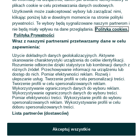
Czaple
24 lipca 2026
plikach cookie w celu przetwarzania danych osobowych.
Użytkownik może zaakceptować wybory lub zarządzać nimi,
S / 36
Inny
Boohoo
Poliester
klikając poniżej lub w dowolnym momencie na stronie polityki
prywatności. Te wybory będą sygnalizowane naszym partnerom i
nie będą miały wpływu na dane przeglądania.
Polityka cookies,
Sukienka w groszki rozm M Vero
Polityka Prywatności
Moda
Wraz z naszymi partnerami przetwarzamy dane w celu
20 zł
zapewnienia:
24,20 zł z Pakietem Ochronnym
Użycie dokładnych danych geolokalizacyjnych. Aktywne
skanowanie charakterystyki urządzenia do celów identyfikacji.
Świecie
24 lipca 2026
Rozumienie odbiorców dzięki statystyce lub kombinacji danych z
różnych źródeł. Przechowywanie informacji na urządzeniu lub
M / 38
Bawełna
dostęp do nich. Pomiar efektywności reklam. Rozwój i
ulepszanie usług. Tworzenie profili w celu personalizacji treści.
Tworzenie profili w celu spersonalizowanych reklam.
Wykorzystywanie ograniczonych danych do wyboru reklam.
1
2
3
4
Wykorzystywanie ograniczonych danych do wyboru treści.
Pomiar efektywności treści. Wykorzystanie profili do wyboru
spersonalizowanych reklam. Wykorzystywanie profili w celu
doboru spersonalizowanych treści.
Lista partnerów (dostawców)
Akceptuj wszystkie