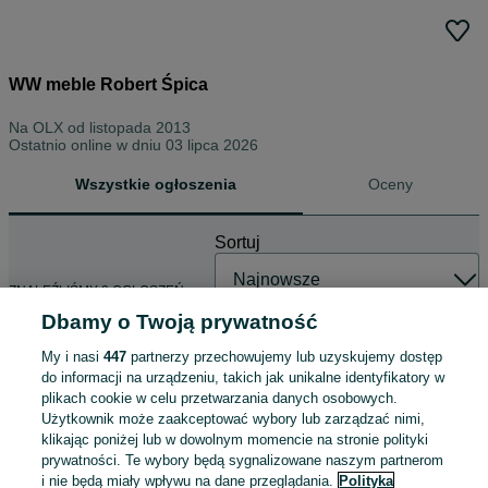
WW meble Robert Śpica
Na OLX od
listopada 2013
Ostatnio online w dniu 03 lipca 2026
Wszystkie ogłoszenia
Oceny
Sortuj
ZNALEŹLIŚMY 0 OGŁOSZEŃ
Dbamy o Twoją prywatność
My i nasi
447
partnerzy przechowujemy lub uzyskujemy dostęp
do informacji na urządzeniu, takich jak unikalne identyfikatory w
plikach cookie w celu przetwarzania danych osobowych.
Użytkownik może zaakceptować wybory lub zarządzać nimi,
klikając poniżej lub w dowolnym momencie na stronie polityki
prywatności. Te wybory będą sygnalizowane naszym partnerom
i nie będą miały wpływu na dane przeglądania.
Polityka