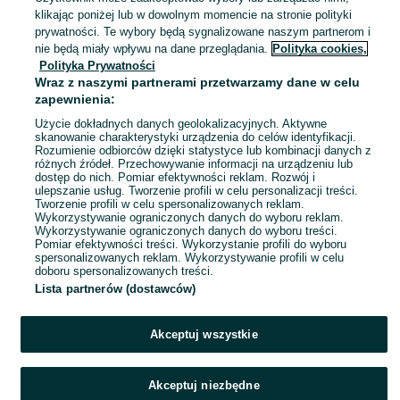
Smoląg
klikając poniżej lub w dowolnym momencie na stronie polityki
17 lipca 2026
prywatności. Te wybory będą sygnalizowane naszym partnerom i
nie będą miały wpływu na dane przeglądania.
Polityka cookies,
Polityka Prywatności
iolloi-ściemniacz światła
Wraz z naszymi partnerami przetwarzamy dane w celu
35 zł
zapewnienia:
40,40 zł z Pakietem Ochronnym
Użycie dokładnych danych geolokalizacyjnych. Aktywne
skanowanie charakterystyki urządzenia do celów identyfikacji.
Rozumienie odbiorców dzięki statystyce lub kombinacji danych z
Bobowo
różnych źródeł. Przechowywanie informacji na urządzeniu lub
17 lipca 2026
dostęp do nich. Pomiar efektywności reklam. Rozwój i
ulepszanie usług. Tworzenie profili w celu personalizacji treści.
Tworzenie profili w celu spersonalizowanych reklam.
Wykorzystywanie ograniczonych danych do wyboru reklam.
1
2
3
4
Wykorzystywanie ograniczonych danych do wyboru treści.
Pomiar efektywności treści. Wykorzystanie profili do wyboru
spersonalizowanych reklam. Wykorzystywanie profili w celu
doboru spersonalizowanych treści.
Lista partnerów (dostawców)
Akceptuj wszystkie
Akceptuj niezbędne