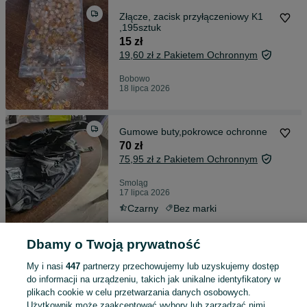
Złącze, zacisk przyłączeniowy K1
,195sztuk
15 zł
19,60 zł z Pakietem Ochronnym
Bobowo
18 lipca 2026
Gumowe buty,pokrowce ochronne
70 zł
75,95 zł z Pakietem Ochronnym
Smoląg
17 lipca 2026
Czarny
Bez marki
Dbamy o Twoją prywatność
Kolektor postawy
40 zł
My i nasi
447
partnerzy przechowujemy lub uzyskujemy dostęp
44,90 zł z Pakietem Ochronnym
do informacji na urządzeniu, takich jak unikalne identyfikatory w
plikach cookie w celu przetwarzania danych osobowych.
Użytkownik może zaakceptować wybory lub zarządzać nimi,