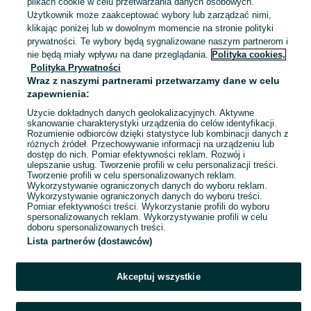
plikach cookie w celu przetwarzania danych osobowych.
S / 36
Czarny
Tezenis
Użytkownik może zaakceptować wybory lub zarządzać nimi,
Wiskoza
klikając poniżej lub w dowolnym momencie na stronie polityki
prywatności. Te wybory będą sygnalizowane naszym partnerom i
nie będą miały wpływu na dane przeglądania.
Polityka cookies,
Wiskozowa bluzka ze zdobieniem
Polityka Prywatności
7 zł
Wraz z naszymi partnerami przetwarzamy dane w celu
zapewnienia:
10,75 zł z Pakietem Ochronnym
Krzeszowice
Użycie dokładnych danych geolokalizacyjnych. Aktywne
Dzisiaj o 09:53
skanowanie charakterystyki urządzenia do celów identyfikacji.
Rozumienie odbiorców dzięki statystyce lub kombinacji danych z
L / 40
Biały
Pozostałe
różnych źródeł. Przechowywanie informacji na urządzeniu lub
Wiskoza
dostęp do nich. Pomiar efektywności reklam. Rozwój i
ulepszanie usług. Tworzenie profili w celu personalizacji treści.
Tworzenie profili w celu spersonalizowanych reklam.
Wykorzystywanie ograniczonych danych do wyboru reklam.
1
2
3
...
96
Wykorzystywanie ograniczonych danych do wyboru treści.
Pomiar efektywności treści. Wykorzystanie profili do wyboru
spersonalizowanych reklam. Wykorzystywanie profili w celu
doboru spersonalizowanych treści.
Lista partnerów (dostawców)
Akceptuj wszystkie