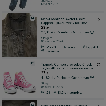
Stargard
Dzisiaj o 02:42
Męski Kardigan sweter t-shirt
Kappahal prążkowany kołnierz
zamek M-L
23 zł
27,31 zł z Pakietem Ochronnym
Stargard
06 sierpnia 2026
M / 48
Szary
KappAhl
Bawełna
Trampki Converse wysokie Chuck
Taylor All Star 28 różowe orginalne
37 zł
41,80 zł z Pakietem Ochronnym
Stargard
05 sierpnia 2026
28
Skóra naturalna
Buty Bundgaard trzewiki buciki