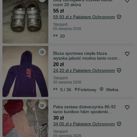
rozm 20 skóra
55 zł
59,93 zł z Pakietem Ochronnym
Stargard
05 sierpnia 2026
20
Bluza sportowa ciepła bluza
wysoka jakość modna tanio rozm
36
20 zł
24,20 zł z Pakietem Ochronnym
Stargard
05 sierpnia 2026
S / 36
Fioletowy
Wełna
Paka zestaw dziewczynka 86-92
tanio kuniboo h&m spodenki
sweterki
30 zł
34,05 zł z Pakietem Ochronnym
Stargard
05 sierpnia 2026