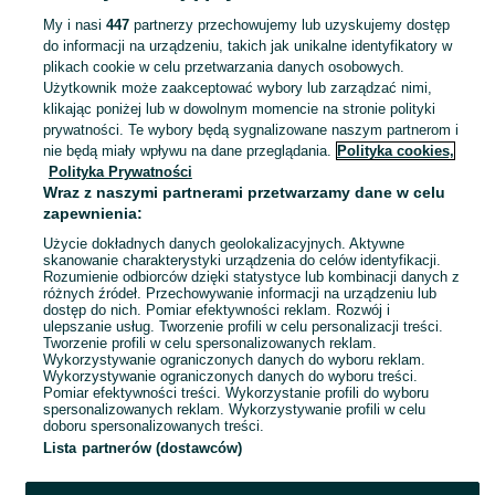
rozm S/M tanio
79 zł
My i nasi
447
partnerzy przechowujemy lub uzyskujemy dostęp
85,27 zł z Pakietem Ochronnym
do informacji na urządzeniu, takich jak unikalne identyfikatory w
Stargard
plikach cookie w celu przetwarzania danych osobowych.
04 sierpnia 2026
Użytkownik może zaakceptować wybory lub zarządzać nimi,
Uniwersalny
Szary
Wełna
klikając poniżej lub w dowolnym momencie na stronie polityki
prywatności. Te wybory będą sygnalizowane naszym partnerom i
nie będą miały wpływu na dane przeglądania.
Polityka cookies,
Czapka zimowa Marvel Avengers
Polityka Prywatności
oryginalna metki nowa tanio
Wraz z naszymi partnerami przetwarzamy dane w celu
30 zł
zapewnienia:
34,05 zł z Pakietem Ochronnym
Użycie dokładnych danych geolokalizacyjnych. Aktywne
Stargard
skanowanie charakterystyki urządzenia do celów identyfikacji.
04 sierpnia 2026
Rozumienie odbiorców dzięki statystyce lub kombinacji danych z
różnych źródeł. Przechowywanie informacji na urządzeniu lub
Uniwersalny
dostęp do nich. Pomiar efektywności reklam. Rozwój i
ulepszanie usług. Tworzenie profili w celu personalizacji treści.
Tworzenie profili w celu spersonalizowanych reklam.
Wykorzystywanie ograniczonych danych do wyboru reklam.
1
2
3
...
10
Wykorzystywanie ograniczonych danych do wyboru treści.
Pomiar efektywności treści. Wykorzystanie profili do wyboru
spersonalizowanych reklam. Wykorzystywanie profili w celu
doboru spersonalizowanych treści.
Lista partnerów (dostawców)