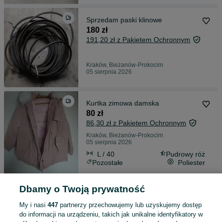
Sprzedam paski klinowe
180 zł
191,20 zł z Pakietem Ochronnym
Kraków, Bieżanów-Prokocim
05 sierpnia 2026
Kurtka zimowa damska
80 zł
86,30 zł z Pakietem Ochronnym
Kraków, Bieżanów-Prokocim
05 sierpnia 2026
L / 40
Pudrowy róż
Pozostałe
Poliester
Dbamy o Twoją prywatność
Sprzedam Spodnie męskie
40 zł
My i nasi
447
partnerzy przechowujemy lub uzyskujemy dostęp
44,90 zł z Pakietem Ochronnym
do informacji na urządzeniu, takich jak unikalne identyfikatory w