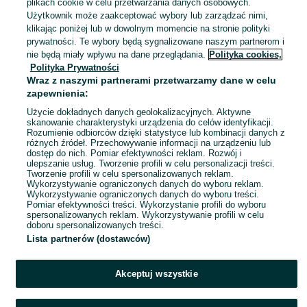
plikach cookie w celu przetwarzania danych osobowych.
Kraków, Bieżanów-Prokocim
Użytkownik może zaakceptować wybory lub zarządzać nimi,
04 sierpnia 2026
klikając poniżej lub w dowolnym momencie na stronie polityki
92
Granatowy
prywatności. Te wybory będą sygnalizowane naszym partnerom i
nie będą miały wpływu na dane przeglądania.
Polityka cookies,
Polityka Prywatności
Sprzedam Słój PRL
Wraz z naszymi partnerami przetwarzamy dane w celu
50 zł
zapewnienia:
56 zł z Pakietem Ochronnym
Użycie dokładnych danych geolokalizacyjnych. Aktywne
skanowanie charakterystyki urządzenia do celów identyfikacji.
Rozumienie odbiorców dzięki statystyce lub kombinacji danych z
Kraków, Bieżanów-Prokocim
różnych źródeł. Przechowywanie informacji na urządzeniu lub
04 sierpnia 2026
dostęp do nich. Pomiar efektywności reklam. Rozwój i
ulepszanie usług. Tworzenie profili w celu personalizacji treści.
Tworzenie profili w celu spersonalizowanych reklam.
Wykorzystywanie ograniczonych danych do wyboru reklam.
1
2
3
...
9
Wykorzystywanie ograniczonych danych do wyboru treści.
Pomiar efektywności treści. Wykorzystanie profili do wyboru
spersonalizowanych reklam. Wykorzystywanie profili w celu
doboru spersonalizowanych treści.
Lista partnerów (dostawców)
Akceptuj wszystkie