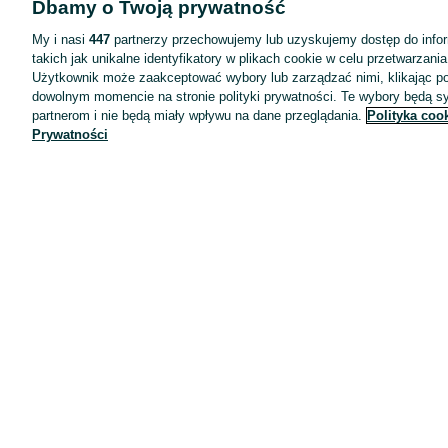
Dbamy o Twoją prywatność
Wyróżnione ogłoszenia
Oferta dla firm
My i nasi
447
partnerzy przechowujemy lub uzyskujemy dostęp do infor
takich jak unikalne identyfikatory w plikach cookie w celu przetwarzan
Blog
Użytkownik może zaakceptować wybory lub zarządzać nimi, klikając po
Regulamin
dowolnym momencie na stronie polityki prywatności. Te wybory będą 
partnerom i nie będą miały wpływu na dane przeglądania.
Polityka coo
Polityka prywatności
Prywatności
Reklama
Informacja o realizowanej strategii podatkowej
Ustawienia plików cookie
Zasady bezpieczeństwa
Mapa kategorii
Mapa miejscowości
Mapa ministron
Popularne wyszukiwania
Kariera
Pracodawcy na OLX