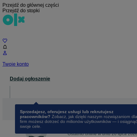
Przejdź do głównej części
Przejdź do stopki
Czat
Twoje konto
Dodaj ogłoszenie
Dla biznesu
opens in a new tab
Sprzedajesz, oferujesz usługi lub rekrutujesz
pracowników?
Zobacz, jak dzięki naszym rozwiązaniom dl
firm możesz dotrzeć do milionów użytkowników — i osiągną
swoje cele.
Na OLX od
września 2023
Angelika
Ostatnio online w dniu 20 lipca 202