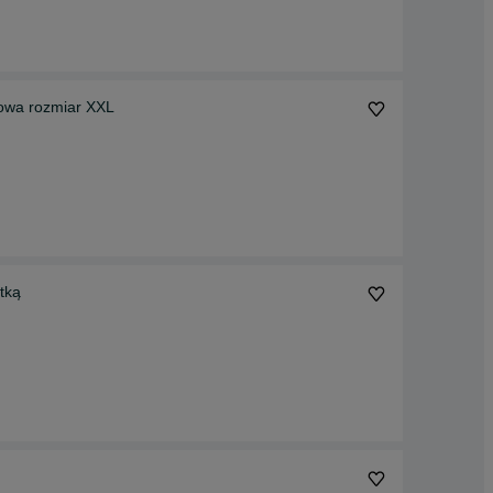
Sukienka na święta sylwester butelkowa zieleń brokatowa rozmiar XXL
tką