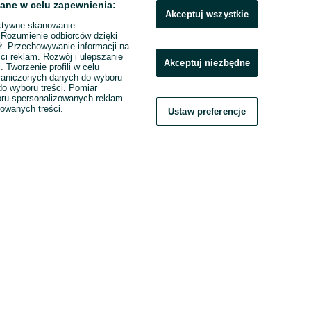
ane w celu zapewnienia:
Akceptuj wszystkie
ktywne skanowanie
. Rozumienie odbiorców dzięki
ł. Przechowywanie informacji na
ci reklam. Rozwój i ulepszanie
Akceptuj niezbędne
. Tworzenie profili w celu
raniczonych danych do wyboru
o wyboru treści. Pomiar
boru spersonalizowanych reklam.
zowanych treści.
Ustaw preferencje