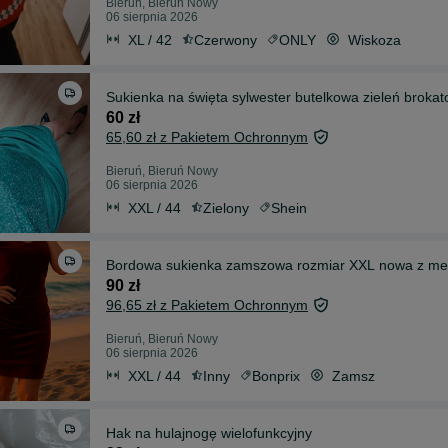
Bieruń, Bieruń Nowy
06 sierpnia 2026
XL / 42
Czerwony
ONLY
Wiskoza
60 zł
65,60 zł z Pakietem Ochronnym
Bieruń, Bieruń Nowy
06 sierpnia 2026
XXL / 44
Zielony
Shein
Bordowa sukienka zamszowa rozmiar XXL nowa z me
90 zł
96,65 zł z Pakietem Ochronnym
Bieruń, Bieruń Nowy
06 sierpnia 2026
XXL / 44
Inny
Bonprix
Zamsz
Hak na hulajnogę wielofunkcyjny