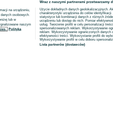
Wraz z naszymi partnerami przetwarzamy d
Użycie dokładnych danych geolokalizacyjnych. A
macji na urządzeniu,
charakterystyki urządzenia do celów identyfikacji
ia danych osobowych.
statystyce lub kombinacji danych z różnych źróde
niżej lub w
urządzeniu lub dostęp do nich. Pomiar efektywnoś
sygnalizowane naszym
usług. Tworzenie profili w celu personalizacji treści
spersonalizowanych reklam. Wykorzystywanie og
kies,
Polityka
reklam. Wykorzystywanie ograniczonych danych d
efektywności treści. Wykorzystanie profili do wy
Wykorzystywanie profili w celu doboru spersonali
Lista partnerów (dostawców)