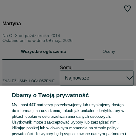
Martyna
Na OLX od
października 2014
Ostatnio online w dniu 09 maja 2026
Wszystkie ogłoszenia
Oceny
Sortuj
ZNALEŹLIŚMY 1 OGŁOSZENIE
Dbamy o Twoją prywatność
My i nasi
447
partnerzy przechowujemy lub uzyskujemy dostęp
Strój Mikołaja na święta 6-9 msc
do informacji na urządzeniu, takich jak unikalne identyfikatory w
dla niemowlaka chłopca
plikach cookie w celu przetwarzania danych osobowych.
dziewczynki
40 zł
Użytkownik może zaakceptować wybory lub zarządzać nimi,
44,40 zł z Pakietem Ochronnym
klikając poniżej lub w dowolnym momencie na stronie polityki
prywatności. Te wybory będą sygnalizowane naszym partnerom i
Stargard