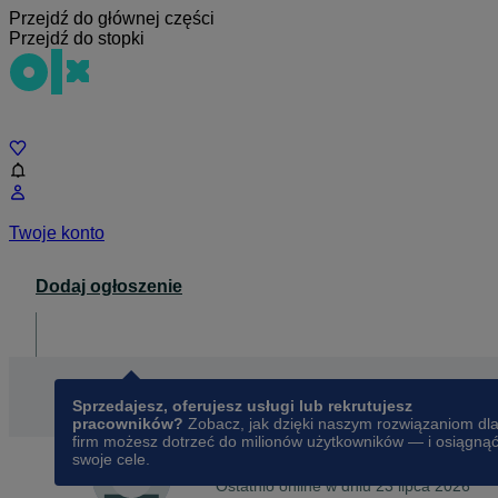
Przejdź do głównej części
Przejdź do stopki
Czat
Twoje konto
Dodaj ogłoszenie
Dla biznesu
opens in a new tab
Sprzedajesz, oferujesz usługi lub rekrutujesz
pracowników?
Zobacz, jak dzięki naszym rozwiązaniom dl
firm możesz dotrzeć do milionów użytkowników — i osiągną
swoje cele.
Na OLX od
października 2014
Anita
Ostatnio online w dniu 23 lipca 2026