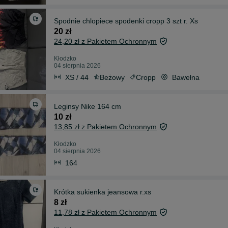
Spodnie chlopiece spodenki cropp 3 szt r. Xs
20 zł
24,20 zł z Pakietem Ochronnym
Kłodzko
04 sierpnia 2026
XS / 44
Beżowy
Cropp
Bawełna
Leginsy Nike 164 cm
10 zł
13,85 zł z Pakietem Ochronnym
Kłodzko
04 sierpnia 2026
164
Krótka sukienka jeansowa r.xs
8 zł
11,78 zł z Pakietem Ochronnym