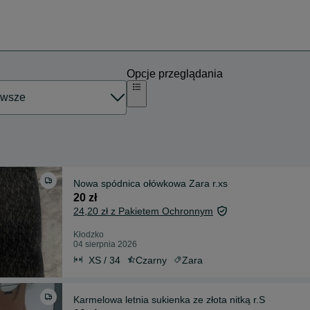
Opcje przeglądania
Nowa spódnica ołówkowa Zara r.xs
20 zł
24,20 zł z Pakietem Ochronnym
Kłodzko
04 sierpnia 2026
XS / 34
Czarny
Zara
Karmelowa letnia sukienka ze złota nitką r.S