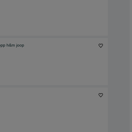
ropp h&m joop