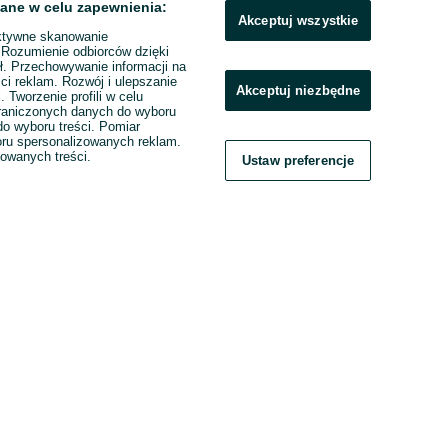
ane w celu zapewnienia:
Akceptuj wszystkie
ktywne skanowanie
. Rozumienie odbiorców dzięki
ł. Przechowywanie informacji na
ci reklam. Rozwój i ulepszanie
Akceptuj niezbędne
. Tworzenie profili w celu
raniczonych danych do wyboru
o wyboru treści. Pomiar
boru spersonalizowanych reklam.
zowanych treści.
Ustaw preferencje