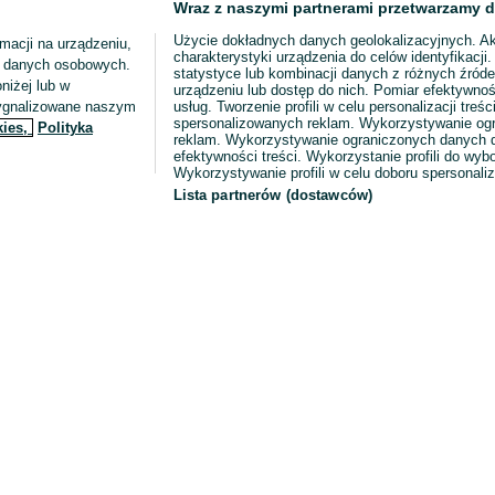
Wraz z naszymi partnerami przetwarzamy d
Użycie dokładnych danych geolokalizacyjnych. A
macji na urządzeniu,
charakterystyki urządzenia do celów identyfikacji
ia danych osobowych.
statystyce lub kombinacji danych z różnych źróde
niżej lub w
urządzeniu lub dostęp do nich. Pomiar efektywnoś
sygnalizowane naszym
usług. Tworzenie profili w celu personalizacji treści
spersonalizowanych reklam. Wykorzystywanie og
kies,
Polityka
reklam. Wykorzystywanie ograniczonych danych d
efektywności treści. Wykorzystanie profili do wy
Wykorzystywanie profili w celu doboru spersonali
Lista partnerów (dostawców)