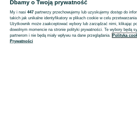
Dbamy o Twoją prywatność
Wyróżnione ogłoszenia
Oferta dla firm
My i nasi
447
partnerzy przechowujemy lub uzyskujemy dostęp do infor
takich jak unikalne identyfikatory w plikach cookie w celu przetwarzan
Blog
Użytkownik może zaakceptować wybory lub zarządzać nimi, klikając po
Regulamin
dowolnym momencie na stronie polityki prywatności. Te wybory będą 
partnerom i nie będą miały wpływu na dane przeglądania.
Polityka coo
Polityka prywatności
Prywatności
Reklama
Informacja o realizowanej strategii podatkowej
Ustawienia plików cookie
Zasady bezpieczeństwa
Mapa kategorii
Mapa miejscowości
Mapa ministron
Popularne wyszukiwania
Kariera
Pracodawcy na OLX