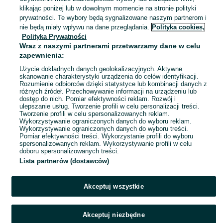
Nowy Targ
klikając poniżej lub w dowolnym momencie na stronie polityki
06 sierpnia 2026
prywatności. Te wybory będą sygnalizowane naszym partnerom i
nie będą miały wpływu na dane przeglądania.
Polityka cookies,
Polityka Prywatności
Skóra Kozia Naturalna UNIKALNY
Wraz z naszymi partnerami przetwarzamy dane w celu
WZÓR Dywan Loft Brąz-Beż
zapewnienia:
105x80cm
200 zł
213,19 zł z Pakietem Ochronnym
Użycie dokładnych danych geolokalizacyjnych. Aktywne
skanowanie charakterystyki urządzenia do celów identyfikacji.
Rozumienie odbiorców dzięki statystyce lub kombinacji danych z
Nowy Targ
różnych źródeł. Przechowywanie informacji na urządzeniu lub
06 sierpnia 2026
dostęp do nich. Pomiar efektywności reklam. Rozwój i
ulepszanie usług. Tworzenie profili w celu personalizacji treści.
Tworzenie profili w celu spersonalizowanych reklam.
Wykorzystywanie ograniczonych danych do wyboru reklam.
1
2
3
...
10
Wykorzystywanie ograniczonych danych do wyboru treści.
Pomiar efektywności treści. Wykorzystanie profili do wyboru
spersonalizowanych reklam. Wykorzystywanie profili w celu
doboru spersonalizowanych treści.
Lista partnerów (dostawców)
Akceptuj wszystkie
Akceptuj niezbędne