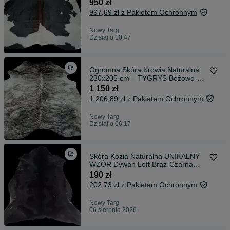
kremowa, Unikat
950 zł
997,69 zł z Pakietem Ochronnym
Nowy Targ
Dzisiaj o 10:47
Ogromna Skóra Krowia Naturalna
230x205 cm – TYGRYS Beżowo-
czarny, Unikat
1 150 zł
1 206,89 zł z Pakietem Ochronnym
Nowy Targ
Dzisiaj o 06:17
Skóra Kozia Naturalna UNIKALNY
WZÓR Dywan Loft Brąz-Czarna
95x70 cm
190 zł
202,73 zł z Pakietem Ochronnym
Nowy Targ
06 sierpnia 2026