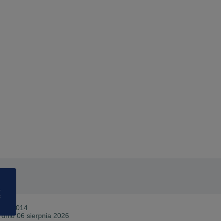
a
ć
nia 2014
 dniu 06 sierpnia 2026