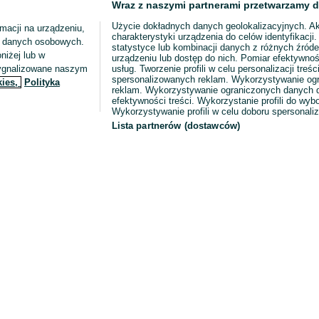
Wraz z naszymi partnerami przetwarzamy d
Użycie dokładnych danych geolokalizacyjnych. A
macji na urządzeniu,
charakterystyki urządzenia do celów identyfikacji
ia danych osobowych.
statystyce lub kombinacji danych z różnych źróde
niżej lub w
urządzeniu lub dostęp do nich. Pomiar efektywnoś
sygnalizowane naszym
usług. Tworzenie profili w celu personalizacji treści
spersonalizowanych reklam. Wykorzystywanie og
kies,
Polityka
reklam. Wykorzystywanie ograniczonych danych d
efektywności treści. Wykorzystanie profili do wy
Wykorzystywanie profili w celu doboru spersonali
Lista partnerów (dostawców)