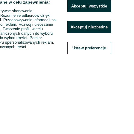
ane w celu zapewnienia:
Akceptuj wszystkie
ktywne skanowanie
. Rozumienie odbiorców dzięki
ł. Przechowywanie informacji na
ci reklam. Rozwój i ulepszanie
Akceptuj niezbędne
. Tworzenie profili w celu
raniczonych danych do wyboru
o wyboru treści. Pomiar
boru spersonalizowanych reklam.
zowanych treści.
Ustaw preferencje