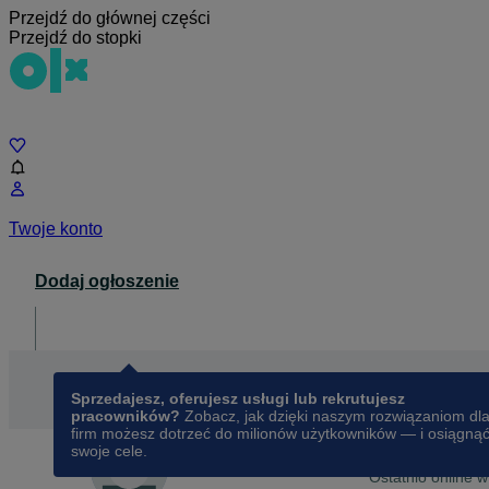
Przejdź do głównej części
Przejdź do stopki
Czat
Twoje konto
Dodaj ogłoszenie
Dla biznesu
opens in a new tab
Sprzedajesz, oferujesz usługi lub rekrutujesz
pracowników?
Zobacz, jak dzięki naszym rozwiązaniom dl
firm możesz dotrzeć do milionów użytkowników — i osiągną
swoje cele.
Na OLX od
wrześ
Eurotech Łukasz Kosiór
Ostatnio online w