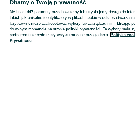
Dbamy o Twoją prywatność
Wyróżnione ogłoszenia
Oferta dla firm
My i nasi
447
partnerzy przechowujemy lub uzyskujemy dostęp do infor
takich jak unikalne identyfikatory w plikach cookie w celu przetwarzan
Blog
Użytkownik może zaakceptować wybory lub zarządzać nimi, klikając po
Regulamin
dowolnym momencie na stronie polityki prywatności. Te wybory będą 
partnerom i nie będą miały wpływu na dane przeglądania.
Polityka coo
Polityka prywatności
Prywatności
Reklama
Informacja o realizowanej strategii podatkowej
Ustawienia plików cookie
Zasady bezpieczeństwa
Mapa kategorii
Mapa miejscowości
Mapa ministron
Popularne wyszukiwania
Kariera
Pracodawcy na OLX