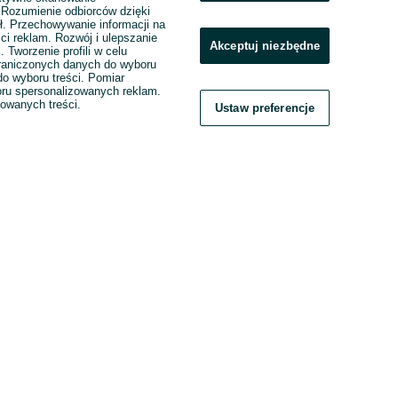
. Rozumienie odbiorców dzięki
ł. Przechowywanie informacji na
ci reklam. Rozwój i ulepszanie
Akceptuj niezbędne
. Tworzenie profili w celu
raniczonych danych do wyboru
o wyboru treści. Pomiar
boru spersonalizowanych reklam.
zowanych treści.
Ustaw preferencje