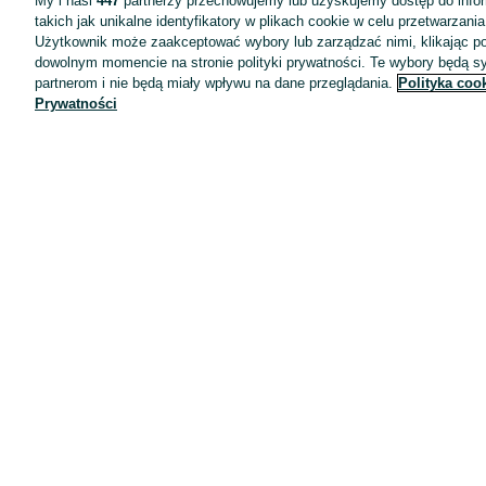
My i nasi
447
partnerzy przechowujemy lub uzyskujemy dostęp do infor
takich jak unikalne identyfikatory w plikach cookie w celu przetwarzan
Użytkownik może zaakceptować wybory lub zarządzać nimi, klikając po
dowolnym momencie na stronie polityki prywatności. Te wybory będą 
partnerom i nie będą miały wpływu na dane przeglądania.
Polityka coo
Prywatności
Aplikacje mobilne OLX.pl
Pomoc
Wyróżnione ogłoszenia
Oferta dla firm
Blog
Regulamin
Polityka prywatności
Reklama
Informacja o realizowanej strategii podatkowej