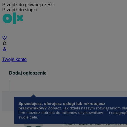
Przejdź do głównej części
Przejdź do stopki
Czat
Twoje konto
Dodaj ogłoszenie
Dla biznesu
opens in a new tab
Sprzedajesz, oferujesz usługi lub rekrutujesz
pracowników?
Zobacz, jak dzięki naszym rozwiązaniom dl
firm możesz dotrzeć do milionów użytkowników — i osiągną
swoje cele.
Na OLX od
lipca 2014
Dominik
Ostatnio online w dniu 29 maja 2026