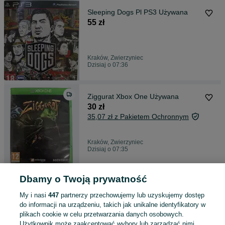
Sleeping Dogs Pl PS3 Używana
55 zł
Kraków, Zwierzyniec
Dzisiaj o 07:36
Ziggurat Xbox One Używana
30 zł
35,07 zł z Pakietem Ochronnym
Kraków, Zwierzyniec
Dzisiaj o 07:35
Dbamy o Twoją prywatność
Vampyr XBOX ONE Używana
60 zł
My i nasi
447
partnerzy przechowujemy lub uzyskujemy dostęp
66,39 zł z Pakietem Ochronnym
do informacji na urządzeniu, takich jak unikalne identyfikatory w
plikach cookie w celu przetwarzania danych osobowych.
Użytkownik może zaakceptować wybory lub zarządzać nimi,