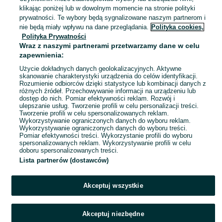
Kraków, Zwierzyniec
klikając poniżej lub w dowolnym momencie na stronie polityki
Dzisiaj o 07:25
prywatności. Te wybory będą sygnalizowane naszym partnerom i
nie będą miały wpływu na dane przeglądania.
Polityka cookies,
Polityka Prywatności
Nickelodeon All-Star Brawl 2 Switch
Wraz z naszymi partnerami przetwarzamy dane w celu
(Kod)
zapewnienia:
59 zł
65,35 zł z Pakietem Ochronnym
Użycie dokładnych danych geolokalizacyjnych. Aktywne
skanowanie charakterystyki urządzenia do celów identyfikacji.
Rozumienie odbiorców dzięki statystyce lub kombinacji danych z
Kraków, Zwierzyniec
różnych źródeł. Przechowywanie informacji na urządzeniu lub
Dzisiaj o 07:25
dostęp do nich. Pomiar efektywności reklam. Rozwój i
ulepszanie usług. Tworzenie profili w celu personalizacji treści.
Tworzenie profili w celu spersonalizowanych reklam.
Wykorzystywanie ograniczonych danych do wyboru reklam.
1
2
3
...
100
Wykorzystywanie ograniczonych danych do wyboru treści.
Pomiar efektywności treści. Wykorzystanie profili do wyboru
spersonalizowanych reklam. Wykorzystywanie profili w celu
doboru spersonalizowanych treści.
Lista partnerów (dostawców)
Akceptuj wszystkie
Akceptuj niezbędne