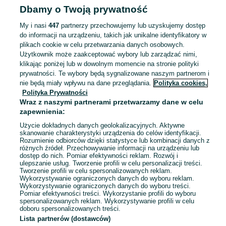
Tarczyn
Dbamy o Twoją prywatność
08 sierpnia 2026
My i nasi
447
partnerzy przechowujemy lub uzyskujemy dostęp
do informacji na urządzeniu, takich jak unikalne identyfikatory w
dziecięce buty zimowe 23 rozmiar
plikach cookie w celu przetwarzania danych osobowych.
30 zł
Użytkownik może zaakceptować wybory lub zarządzać nimi,
34,55 zł z Pakietem Ochronnym
klikając poniżej lub w dowolnym momencie na stronie polityki
prywatności. Te wybory będą sygnalizowane naszym partnerom i
Warszawa, Praga-Południe
nie będą miały wpływu na dane przeglądania.
Polityka cookies,
26 lipca 2026
Polityka Prywatności
23
Wraz z naszymi partnerami przetwarzamy dane w celu
zapewnienia:
haftowana koszula dla chłopca
Użycie dokładnych danych geolokalizacyjnych. Aktywne
skanowanie charakterystyki urządzenia do celów identyfikacji.
35 zł
Rozumienie odbiorców dzięki statystyce lub kombinacji danych z
39,73 zł z Pakietem Ochronnym
różnych źródeł. Przechowywanie informacji na urządzeniu lub
dostęp do nich. Pomiar efektywności reklam. Rozwój i
Warszawa, Praga-Południe
ulepszanie usług. Tworzenie profili w celu personalizacji treści.
11 lipca 2026
Tworzenie profili w celu spersonalizowanych reklam.
Wykorzystywanie ograniczonych danych do wyboru reklam.
92
Niebieski
Wykorzystywanie ograniczonych danych do wyboru treści.
Pomiar efektywności treści. Wykorzystanie profili do wyboru
spersonalizowanych reklam. Wykorzystywanie profili w celu
doboru spersonalizowanych treści.
Lista partnerów (dostawców)