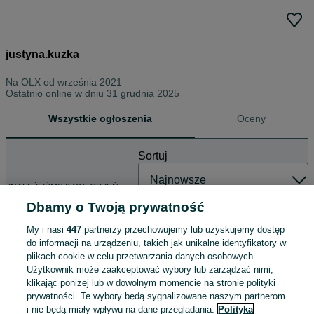
justyna.kuzka
Na OLX od
września 2021
Ostatnio online w dniu 31 grudnia 2025
Wszystkie ogłoszenia
Oceny
Sortuj
ZNALEŹLIŚMY 0 OGŁOSZEŃ
Dbamy o Twoją prywatność
My i nasi
447
partnerzy przechowujemy lub uzyskujemy dostęp
do informacji na urządzeniu, takich jak unikalne identyfikatory w
plikach cookie w celu przetwarzania danych osobowych.
Użytkownik może zaakceptować wybory lub zarządzać nimi,
klikając poniżej lub w dowolnym momencie na stronie polityki
prywatności. Te wybory będą sygnalizowane naszym partnerom
i nie będą miały wpływu na dane przeglądania.
Polityka