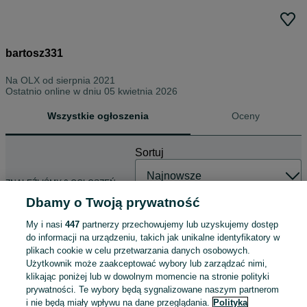
bartosz331
Na OLX od
sierpnia 2021
Ostatnio online w dniu 05 kwietnia 2026
Wszystkie ogłoszenia
Oceny
Sortuj
ZNALEŹLIŚMY 0 OGŁOSZEŃ
Dbamy o Twoją prywatność
My i nasi
447
partnerzy przechowujemy lub uzyskujemy dostęp
do informacji na urządzeniu, takich jak unikalne identyfikatory w
plikach cookie w celu przetwarzania danych osobowych.
Użytkownik może zaakceptować wybory lub zarządzać nimi,
klikając poniżej lub w dowolnym momencie na stronie polityki
prywatności. Te wybory będą sygnalizowane naszym partnerom
i nie będą miały wpływu na dane przeglądania.
Polityka