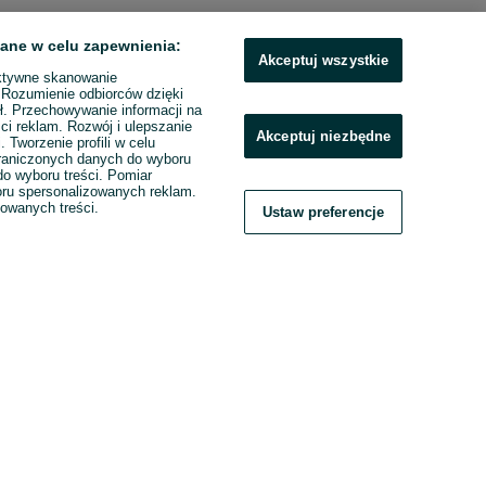
ane w celu zapewnienia:
Akceptuj wszystkie
ktywne skanowanie
. Rozumienie odbiorców dzięki
ł. Przechowywanie informacji na
ci reklam. Rozwój i ulepszanie
Akceptuj niezbędne
. Tworzenie profili w celu
raniczonych danych do wyboru
o wyboru treści. Pomiar
boru spersonalizowanych reklam.
zowanych treści.
Ustaw preferencje