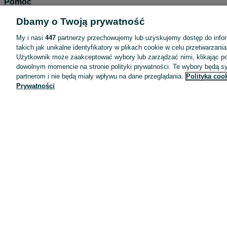
Pomoc
Wyróżnione ogłoszenia
Dbamy o Twoją prywatność
Oferta dla firm
My i nasi
447
partnerzy przechowujemy lub uzyskujemy dostęp do infor
Blog
takich jak unikalne identyfikatory w plikach cookie w celu przetwarzan
Użytkownik może zaakceptować wybory lub zarządzać nimi, klikając po
Regulamin
dowolnym momencie na stronie polityki prywatności. Te wybory będą 
partnerom i nie będą miały wpływu na dane przeglądania.
Polityka coo
Polityka prywatności
Prywatności
Reklama
Informacja o realizowanej strategii podatkowej
Ustawienia plików cookie
Zasady bezpieczeństwa
Mapa kategorii
Mapa miejscowości
Mapa ministron
Popularne wyszukiwania
Kariera