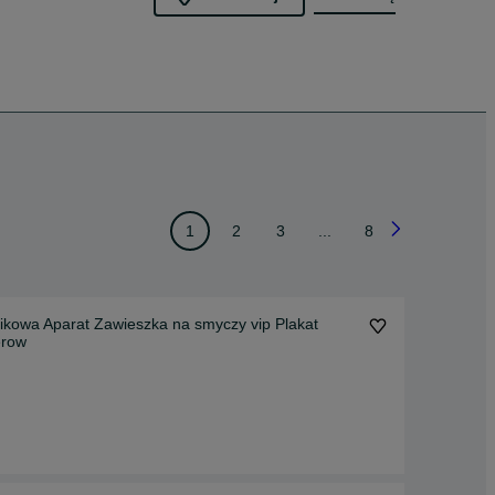
1
2
3
...
8
erow