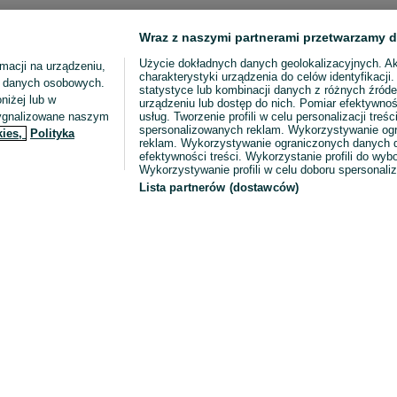
Wraz z naszymi partnerami przetwarzamy d
Użycie dokładnych danych geolokalizacyjnych. A
macji na urządzeniu,
charakterystyki urządzenia do celów identyfikacji
ia danych osobowych.
statystyce lub kombinacji danych z różnych źróde
niżej lub w
urządzeniu lub dostęp do nich. Pomiar efektywnoś
sygnalizowane naszym
usług. Tworzenie profili w celu personalizacji treści
spersonalizowanych reklam. Wykorzystywanie og
kies,
Polityka
reklam. Wykorzystywanie ograniczonych danych d
efektywności treści. Wykorzystanie profili do wy
Wykorzystywanie profili w celu doboru spersonali
Lista partnerów (dostawców)