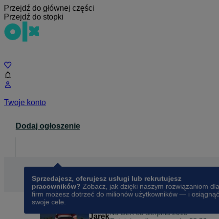
Przejdź do głównej części
Przejdź do stopki
Czat
Twoje konto
Dodaj ogłoszenie
Dla biznesu
opens in a new tab
Sprzedajesz, oferujesz usługi lub rekrutujesz
pracowników?
Zobacz, jak dzięki naszym rozwiązaniom dl
firm możesz dotrzeć do milionów użytkowników — i osiągną
swoje cele.
Na OLX od
sierpnia 2013
Jarek