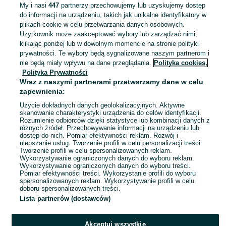
My i nasi
447
partnerzy przechowujemy lub uzyskujemy dostęp
Piłka na przysmaki z otworem
do informacji na urządzeniu, takich jak unikalne identyfikatory w
zabawka węchowa edukacyjna dla
plikach cookie w celu przetwarzania danych osobowych.
psa
44,99 zł
Użytkownik może zaakceptować wybory lub zarządzać nimi,
50,79 zł z Pakietem Ochronnym
klikając poniżej lub w dowolnym momencie na stronie polityki
prywatności. Te wybory będą sygnalizowane naszym partnerom i
Bydgoszcz
nie będą miały wpływu na dane przeglądania.
Polityka cookies,
03 sierpnia 2026
Polityka Prywatności
Wraz z naszymi partnerami przetwarzamy dane w celu
zapewnienia:
Smart PUZZLE 01 zabawka
węchowa edukacyjna dla psa
Użycie dokładnych danych geolokalizacyjnych. Aktywne
skanowanie charakterystyki urządzenia do celów identyfikacji.
99,99 zł
Rozumienie odbiorców dzięki statystyce lub kombinacji danych z
107,99 zł z Pakietem Ochronnym
różnych źródeł. Przechowywanie informacji na urządzeniu lub
dostęp do nich. Pomiar efektywności reklam. Rozwój i
ulepszanie usług. Tworzenie profili w celu personalizacji treści.
Bydgoszcz
14 lipca 2026
Tworzenie profili w celu spersonalizowanych reklam.
Wykorzystywanie ograniczonych danych do wyboru reklam.
Wykorzystywanie ograniczonych danych do wyboru treści.
Pomiar efektywności treści. Wykorzystanie profili do wyboru
spersonalizowanych reklam. Wykorzystywanie profili w celu
doboru spersonalizowanych treści.
Lista partnerów (dostawców)
Akceptuj wszystkie