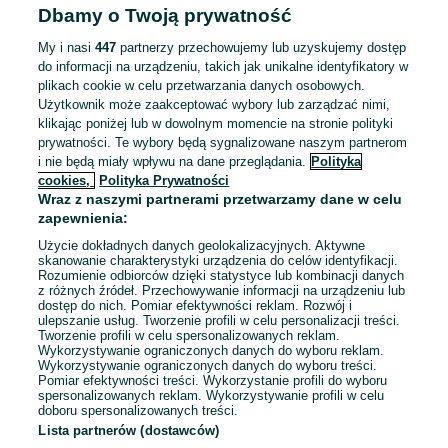
Dbamy o Twoją prywatność
My i nasi
447
partnerzy przechowujemy lub uzyskujemy dostęp
Dołącz do zespołu nowo otwieranego
do informacji na urządzeniu, takich jak unikalne identyfikatory w
sklepu KISZECZKA!
plikach cookie w celu przetwarzania danych osobowych.
KISZECZKA
Użytkownik może zaakceptować wybory lub zarządzać nimi,
klikając poniżej lub w dowolnym momencie na stronie polityki
5 500 - 7 500 zł / mies. brutto
prywatności. Te wybory będą sygnalizowane naszym partnerom
Warszawa
, Włochy
i nie będą miały wpływu na dane przeglądania.
Polityka
Pełny etat
Umowa o pracę, Umowa zlecenie
cookies,
Polityka Prywatności
Wraz z naszymi partnerami przetwarzamy dane w celu
Specjalne wymagania: Książeczka sanepidowska, Status
zapewnienia:
studenta
Użycie dokładnych danych geolokalizacyjnych. Aktywne
Odpowiednie doświadczenie zawodowe
skanowanie charakterystyki urządzenia do celów identyfikacji.
Dyspozycyjność: Praca zmianowa, Praca w weekendy
Rozumienie odbiorców dzięki statystyce lub kombinacji danych
Miejsce pracy: W siedzibie firmy
+ 1 inne
z różnych źródeł. Przechowywanie informacji na urządzeniu lub
dostęp do nich. Pomiar efektywności reklam. Rozwój i
ulepszanie usług. Tworzenie profili w celu personalizacji treści.
Odświeżono dzisiaj o 04:48
Tworzenie profili w celu spersonalizowanych reklam.
Wykorzystywanie ograniczonych danych do wyboru reklam.
Wykorzystywanie ograniczonych danych do wyboru treści.
Pomiar efektywności treści. Wykorzystanie profili do wyboru
spersonalizowanych reklam. Wykorzystywanie profili w celu
doboru spersonalizowanych treści.
Strona główna
Praca
Sprzedaż
Doradca klienta, sprzedawca
Lista partnerów (dostawców)
Doradca klienta, sprzedawca - Mazowieckie
Doradca klienta,