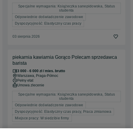
Specjalne wymagania: Książeczka sanepidowska, Status
studenta
Odpowiednie doświadczenie zawodowe
Dyspozycyjność: Elastyczny czas pracy
03 sierpnia 2026
piekarnia kawiarnia Gorąco Polecam sprzedawca
barista
3 000 - 6 000 zł / mies. brutto
Warszawa
, Praga-Północ
Pełny etat
Umowa zlecenie
Specjalne wymagania: Książeczka sanepidowska, Status
studenta
Odpowiednie doświadczenie zawodowe
Dyspozycyjność: Elastyczny czas pracy, Praca zmianowa
Miejsce pracy: W siedzibie firmy
Odświeżono dnia 24 lipca 2026