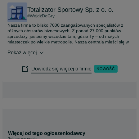
Totalizator Sportowy Sp. z o. o.
#WejdźDoGry
Nasza firma to blisko 7000 zaangażowanych specjalistów z 
różnych obszarów biznesowych. Z ponad 27 000 punktów 
sprzedaży, jesteśmy wszędzie tam, gdzie Ty – od małych 
miasteczek po wielkie metropolie. Nasza centrala mieści się w 
Warszawie, na tętniącej życiem Pradze Północ, a siedziby 
Pokaż więcej
naszych oddziałów terenowych ulokowane są w każdym 
województwie.

Dowiedz się więcej o firmie
NOWOŚĆ
Każdego dnia budujemy świat, w którym marzenia mogą się 
spełnić. Tworzymy loterie i gry, które dają nadzieję na wielkie 
wygrane, wpływając na rozwój polskiego sportu i kultury. 
Analizujemy liczby, projektujemy nowe gry i dbamy o 
pozytywne emocje. Dzięki naszej pracy powstają nowe boiska, 
wspieramy olimpijczyków, ambasadorów sportu, rozwijamy 
kulturę i dajemy szansę  młodym talentom. Posiadamy również 
jedyne legalne kasyno online w kraju – TotalCasino.pl. Ale to 
nie wszystko! Od lat zarządzamy Torem Wyścigów Konnych 
Służewiec, pielęgnując tradycję wyścigów konnych w Polsce.

Gramy dla sportu! Nasze logo zdobi koszulki sportowców, 
Więcej od tego ogłoszeniodawcy
których wspieramy w realizacji ich marzeń. Gramy dla kultury! 