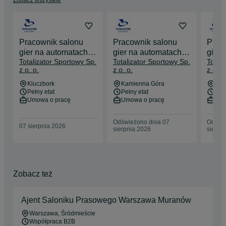
Zobacz wszystkie
Znajdziesz nas na Zamku Królewskim, w Muzeum Narodowym. 
Gramy dla społeczności! Odbijamy się w oczach dzieci, które 
otrzymały pomoc z rąk wolontariuszy dwóch naszych fundacji. 
Jesteśmy w lasach, parkach i w schroniskach, działając na 
rzecz środowiska i naszych małych, (najczęściej) 
Pracownik salonu
Pracownik salonu
Prac
czworonożnych przyjaciół.

gier na automatach (z
gier na automatach (z
gier 
Totalizator Sportowy Sp.
Totalizator Sportowy Sp.
Total
obsługą LOTTO)
obsługą LOTTO)
obsł
Dołącz do nas i pomóż spełniać marzenia!
z o. o.
z o. o.
z o. o
Kluczbork
Kamienna Góra
Byto
Kluczbork
Kamienna Góra
Byt
Pełny etat
Pełny etat
Pełn
Umowa o pracę
Umowa o pracę
Umo
Odświeżono dnia 07
Odświe
07 sierpnia 2026
sierpnia 2026
sierpn
Zobacz też
Ajent Saloniku Prasowego Warszawa Muranów
Warszawa
, Śródmieście
Współpraca B2B