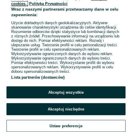
cookies,
Polityka Prywatności
Wraz z naszymi partnerami przetwarzamy dane w celu
To ogłoszenie nie jest już dostępne
zapewnienia:
Użycie dokładnych danych geolokalizacyjnych. Aktywne
skanowanie charakterystyki urządzenia do celów identyfikacji.
Rozumienie odbiorców dzięki statystyce lub kombinacji danych
Przejdź na stronę główną
z różnych źródeł. Przechowywanie informacji na urządzeniu lub
dostęp do nich. Pomiar efektywności reklam. Rozwój i
ulepszanie usług. Tworzenie profili w celu personalizacji treści.
Tworzenie profili w celu spersonalizowanych reklam.
Wykorzystywanie ograniczonych danych do wyboru reklam.
Wykorzystywanie ograniczonych danych do wyboru treści.
Pomiar efektywności treści. Wykorzystanie profili do wyboru
spersonalizowanych reklam. Wykorzystywanie profili w celu
doboru spersonalizowanych treści.
Lista partnerów (dostawców)
Akceptuj wszystkie
Akceptuj niezbędne
Ustaw preferencje