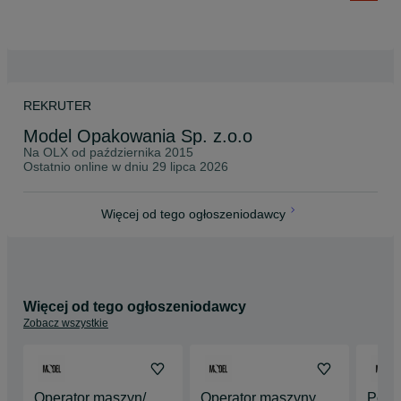
REKRUTER
Model Opakowania Sp. z.o.o
Na OLX od
października 2015
Ostatnio online w dniu 29 lipca 2026
Więcej od tego ogłoszeniodawcy
Więcej od tego ogłoszeniodawcy
Zobacz wszystkie
Operator maszyn/
Operator maszyny
Pomo