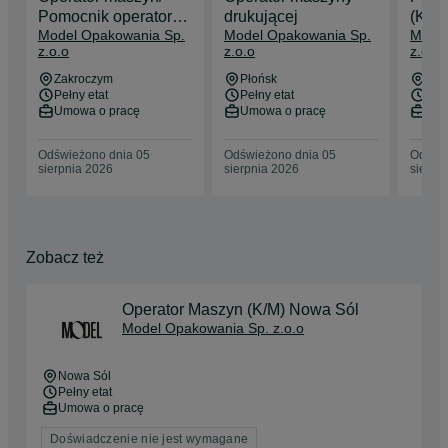
Pomocnik operatora
drukującej
(K/M)
Model Opakowania Sp.
Model Opakowania Sp.
Model
maszyn
masz
z.o.o
z.o.o
z.o.o
Zakroczym
Płońsk
Now
Pełny etat
Pełny etat
Pełn
Umowa o pracę
Umowa o pracę
Umo
Odświeżono dnia 05
Odświeżono dnia 05
Odświe
sierpnia 2026
sierpnia 2026
sierpn
Zobacz też
Operator Maszyn (K/M) Nowa Sól
Model Opakowania Sp. z.o.o
Nowa Sól
Pełny etat
Umowa o pracę
Doświadczenie nie jest wymagane