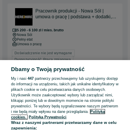
Pracownik produkcji - Nowa Sól |
umowa o pracę | podstawa + dodatki,
od zaraz!
5 200 - 6 100 zł / mies. brutto
Nowa Sól
Pełny etat
Umowa o pracę
Doświadczenie nie jest wymagane
Dyspozycyjność: Praca zmianowa
Miejsce pracy: W siedzibie firmy
Dbamy o Twoją prywatność
Pracownicy z Ukrainy: 🇺🇦 Запрошуємо людей з України
(Zapraszamy pracowników z Ukrainy)
My i nasi
447
partnerzy przechowujemy lub uzyskujemy dostęp
do informacji na urządzeniu, takich jak unikalne identyfikatory w
03 sierpnia 2026
plikach cookie w celu przetwarzania danych osobowych.
Użytkownik może zaakceptować wybory lub zarządzać nimi,
klikając poniżej lub w dowolnym momencie na stronie polityki
prywatności. Te wybory będą sygnalizowane naszym partnerom
Koordynator Linii Produkcyjnej (K/M)
i nie będą miały wpływu na dane przeglądania.
Polityka
Toms Polska Sp. z o. o.
cookies,
Polityka Prywatności
Wraz z naszymi partnerami przetwarzamy dane w celu
Nowa Sól
Pełny etat
zapewnienia: