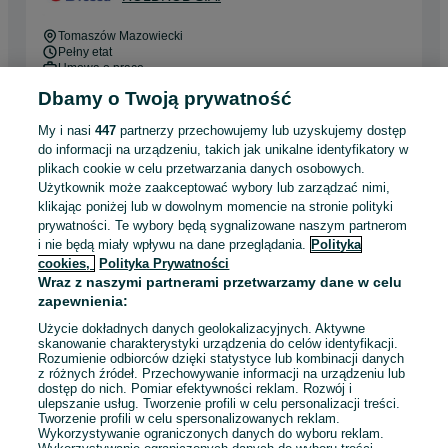
Tomaszów Mazowiecki
Pełny etat
Umowa o pracę
Dbamy o Twoją prywatność
Odpowiednie doświadczenie zawodowe
Miejsce pracy: W siedzibie firmy
My i nasi
447
partnerzy przechowujemy lub uzyskujemy dostęp
do informacji na urządzeniu, takich jak unikalne identyfikatory w
Odświeżono dzisiaj o 07:01
plikach cookie w celu przetwarzania danych osobowych.
Użytkownik może zaakceptować wybory lub zarządzać nimi,
klikając poniżej lub w dowolnym momencie na stronie polityki
prywatności. Te wybory będą sygnalizowane naszym partnerom
Zatrudnie Prasowaczke
i nie będą miały wpływu na dane przeglądania.
Polityka
5 000 - 6 500 zł / mies. brutto
cookies,
Polityka Prywatności
Tomaszów Mazowiecki
Wraz z naszymi partnerami przetwarzamy dane w celu
Pełny etat
zapewnienia:
Inny
Użycie dokładnych danych geolokalizacyjnych. Aktywne
Doświadczenie nie jest wymagane
skanowanie charakterystyki urządzenia do celów identyfikacji.
Rozumienie odbiorców dzięki statystyce lub kombinacji danych
Pracownicy z Ukrainy: 🇺🇦 Запрошуємо людей з України
z różnych źródeł. Przechowywanie informacji na urządzeniu lub
(Zapraszamy pracowników z Ukrainy), 🇺🇦 Польська мова
dostęp do nich. Pomiar efektywności reklam. Rozwój i
не обов'язкова (Jęz. polski niewymagany)
ulepszanie usług. Tworzenie profili w celu personalizacji treści.
Tworzenie profili w celu spersonalizowanych reklam.
Wykorzystywanie ograniczonych danych do wyboru reklam.
Odświeżono dnia 06 sierpnia 2026