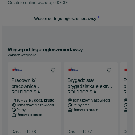
Ostatnio online wczoraj o 09:39
Więcej od tego ogłoszeniodawcy
Więcej od tego ogłoszeniodawcy
Zobacz wszystkie
Pracownik/
Brygadzista/
Prac
pracownica
brygadzistka elektryk
prac
ROLDROB S.A.
ROLDROB S.A.
ROLD
magazynu mroźni
w Dziale
mech
Technicznym
36 - 37 zł / godz. brutto
Tomaszów Mazowiecki
Tom
Tomaszów Mazowiecki
Pełny etat
Pełn
Pełny etat
Umowa o pracę
Umo
Umowa o pracę
Dzisiaj o 12:38
Dzisiaj o 12:37
Odświe