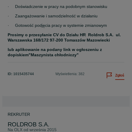
·     Doświadczenie w pracy na podobnym stanowisku
·     Zaangażowanie i samodzielność w działaniu
·     Gotowość podjęcia pracy w systemie zmianowym
Prosimy o przesyłanie CV do Działu HR  Roldrob S.A.  ul. 
Warszawska 168/172 97-200 Tomaszów Mazowiecki
lub aplikowanie na podany link w ogłoszeniu z 
dopiskiem"Maszynista chłodniczy"
ID:
1015435744
Wyświetlenia: 382
Zgłoś
REKRUTER
ROLDROB S.A.
Na OLX od
września 2015