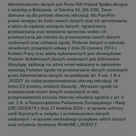
Administratorem danych jest Porta KMI Poland Spółka Akcyjna 
z siedzibą w Bolszewie, ul Szkolna 54, (84-239). Dane 
zbierane są dla potrzeb obecnej rekrutacji. Ma Pani/Pan 
prawo dostępu do treści swoich danych oraz ich sprostowania, 
a także do żądania usunięcia danych, ograniczenia 
przetwarzania oraz wniesienia sprzeciwu wobec ich 
przetwarzania jak również do przenoszenia swoich danych 
osobowych oraz cofnięcia zgody. Podanie danych w zakresie 
określonym przepisami ustawy z dnia 26 czerwca 1974 r. 
Kodeks Pracy oraz aktów wykonawczych jest obowiązkowe. 
Podanie dodatkowych danych osobowych jest dobrowolne. 
Wysyłając aplikację na adres email wskazany w ogłoszeniu 
wyrażają Państwo zgodę na przetwarzanie danych osobowych 
przez Administratora danych na podstawie art. 6 ust. 1 lit a 
„RODO” do celów przeprowadzenia obecnej rekrutacji. W 
treści CV prosimy umieścić klauzulę: „Wyrażam zgodę na 
przetwarzanie moich danych osobowych w celu 
przeprowadzenia procesu obecnej rekrutacji zgodnie z art. 6 
ust. 1 lit. a Rozporządzenia Parlamentu Europejskiego i Rady 
(UE) 2016/679 z dnia 27 kwietnia 2016 r. w sprawie ochrony 
osób fizycznych w związku z przetwarzaniem danych 
osobowych i w sprawie swobodnego przepływu takich danych 
oraz uchylenia dyrektywy 95/46/WE („RODO”)”.