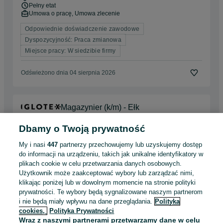
Pełny etat
Umowa o pracę, Umowa zlecenie
Odpowiednie doświadczenie zawodowe
Dyspozycyjność: Praca zmianowa
Miejsce pracy: W siedzibie firmy
Odświeżono dnia 04 sierpnia 2026
Magazynier (k/m) - Ełk
Ełk
Dbamy o Twoją prywatność
Pełny etat
Umowa o pracę
My i nasi
447
partnerzy przechowujemy lub uzyskujemy dostęp
Doświadczenie nie jest wymagane
do informacji na urządzeniu, takich jak unikalne identyfikatory w
plikach cookie w celu przetwarzania danych osobowych.
Użytkownik może zaakceptować wybory lub zarządzać nimi,
Odświeżono dnia 30 lipca 2026
klikając poniżej lub w dowolnym momencie na stronie polityki
prywatności. Te wybory będą sygnalizowane naszym partnerom
i nie będą miały wpływu na dane przeglądania.
Polityka
STEELA PROFIL - Operator
cookies,
Polityka Prywatności
automatycznej linii profilowania (K/M)
Wraz z naszymi partnerami przetwarzamy dane w celu