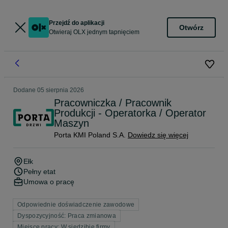
Przejdź do aplikacji
Otwórz
Otwieraj OLX jednym tapnięciem
Dodane
05 sierpnia 2026
Pracowniczka / Pracownik
Produkcji - Operatorka / Operator
Maszyn
Porta KMI Poland S.A.
Dowiedz się więcej
Ełk
Pełny etat
Umowa o pracę
Odpowiednie doświadczenie zawodowe
Dyspozycyjność: Praca zmianowa
Miejsce pracy: W siedzibie firmy