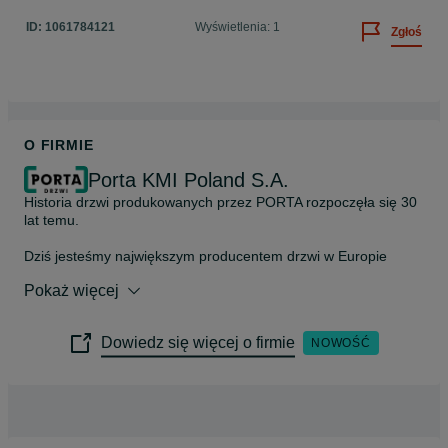
ID:
1061784121
Wyświetlenia: 1
Zgłoś
O FIRMIE
Porta KMI Poland S.A.
Historia drzwi produkowanych przez PORTA rozpoczęła się 30 
lat temu.

Dziś jesteśmy największym producentem drzwi w Europie 
Środkowo-Wschodniej. W każdej z naszych 5 fabryk w ciągu 
Pokaż więcej
miesiąca powstają tysiące sztuk drzwi, które trafiają wprost do 
Waszych domów.

Dowiedz się więcej o firmie
NOWOŚĆ
W PORTA dbamy o jakość i bezpieczeństwo, a przede 
wszystkim o najwyższe standardy i nowoczesny design zgodny 
ze światowymi trendami. Dzięki temu możemy oferować tak 
szeroki wybór najwyższej jakości produktów pasujących do 
każdego wnętrza. Dzięki codziennemu zaangażowaniu blisko 
dwóch tysięcy pracowników możemy pochwalić się wieloma 