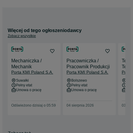
nagrodami i wyróżnieniami, z których każde jest powodem do 
dumy i dalszej wytężonej pracy.

Dzisiaj otwieramy się na Ciebie i oferujemy nie tylko 
niezawodne rozwiązania dla Twojego domu, ale także 
możliwość pracy i rozwoju w firmie z wartościami. Dołącz do 
Więcej od tego ogłoszeniodawcy
nas!

Zobacz wszystkie
Nasze lokalizacje: 

Bolszewo-główna siedziba    Ełk-Zakład produkcyjny   Suwałki-
Zakład produkcyjny   Arad (Rumunia)-Zakład produkcyjny   

Mechaniczka /
Pracowniczka /
Techn
Mechanik
Pracownik Produkcji
Tech
Porta KMI Poland S.A.
Porta KMI Poland S.A.
Porta
Suwałki
Bolszewo
Ełk
Pełny etat
Pełny etat
Pełn
Umowa o pracę
Umowa o pracę
Umo
Odświeżono dzisiaj o 05:59
04 sierpnia 2026
03 sie