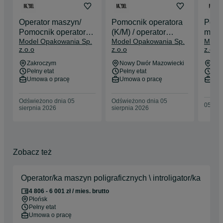
Operator maszyn/
Pomocnik operatora
Pomo
Pomocnik operatora
(K/M) / operator
masz
Model Opakowania Sp.
Model Opakowania Sp.
Model
maszyn
maszyn (K/M)
z.o.o
z.o.o
z.o.o
Zakroczym
Nowy Dwór Mazowiecki
Now
Pełny etat
Pełny etat
Pełn
Umowa o pracę
Umowa o pracę
Umo
Odświeżono dnia 05
Odświeżono dnia 05
05 sie
sierpnia 2026
sierpnia 2026
Zobacz też
Operator/ka maszyn poligraficznych \ introligator/ka
4 806 - 6 001 zł / mies. brutto
Płońsk
Pełny etat
Umowa o pracę