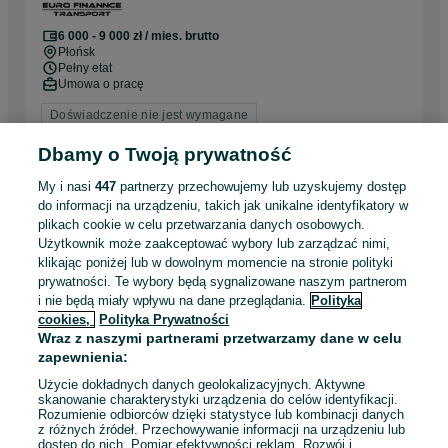
6 000 - 9 000 zł / mies. brutto
Płońsk
Pełny etat
Umowa o pracę
Doświadczenie nie jest wymagane
Dyspozycyjność: Praca zmianowa
Dbamy o Twoją prywatność
Pracownicy z Ukrainy: 🇺🇦 Запрошуємо людей з України
(Zapraszamy pracowników z Ukrainy), 🇺🇦 Польська мова
My i nasi
447
partnerzy przechowujemy lub uzyskujemy dostęp
не обов'язкова (Jęz. polski niewymagany)
do informacji na urządzeniu, takich jak unikalne identyfikatory w
plikach cookie w celu przetwarzania danych osobowych.
Odświeżono dnia 05 sierpnia 2026
Użytkownik może zaakceptować wybory lub zarządzać nimi,
klikając poniżej lub w dowolnym momencie na stronie polityki
prywatności. Te wybory będą sygnalizowane naszym partnerom
Operator Maszyn k. Ożarowa
i nie będą miały wpływu na dane przeglądania.
Polityka
cookies,
Polityka Prywatności
Mazowieckiego 37 PLN/h
Wraz z naszymi partnerami przetwarzamy dane w celu
Adecco Poland Sp. z o.o.
zapewnienia:
od 37 zł / godz. brutto
Ożarów Mazowiecki
Użycie dokładnych danych geolokalizacyjnych. Aktywne
skanowanie charakterystyki urządzenia do celów identyfikacji.
Pełny etat
Rozumienie odbiorców dzięki statystyce lub kombinacji danych
Umowa o pracę
z różnych źródeł. Przechowywanie informacji na urządzeniu lub
dostęp do nich. Pomiar efektywności reklam. Rozwój i
Doświadczenie nie jest wymagane