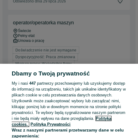
Odświeżono dnia 29 lipca 2026
operator/operatorka maszyn
Świecie
Pełny etat
Umowa o pracę
Doświadczenie nie jest wymagane
Dyspozycyjność: Praca zmianowa
Miejsce pracy: W siedzibie firmy
Dbamy o Twoją prywatność
Odświeżono dnia 27 lipca 2026
My i nasi
447
partnerzy przechowujemy lub uzyskujemy dostęp
do informacji na urządzeniu, takich jak unikalne identyfikatory w
plikach cookie w celu przetwarzania danych osobowych.
Magazynier w dziale montażu k/m
Użytkownik może zaakceptować wybory lub zarządzać nimi,
MEDOS Paweł Buławka sp. k.
klikając poniżej lub w dowolnym momencie na stronie polityki
prywatności. Te wybory będą sygnalizowane naszym partnerom
i nie będą miały wpływu na dane przeglądania.
Polityka
Chełmno
cookies,
Polityka Prywatności
Pełny etat
Umowa o pracę
Wraz z naszymi partnerami przetwarzamy dane w celu
zapewnienia: