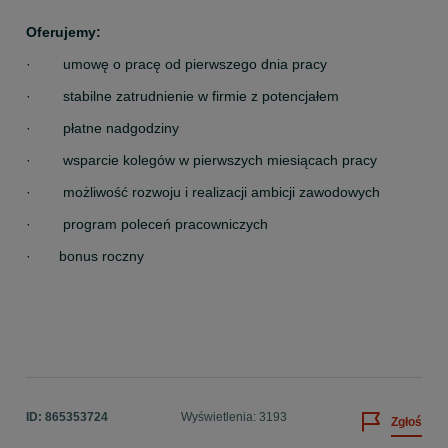
Oferujemy:
·        umowę o pracę od pierwszego dnia pracy
·        stabilne zatrudnienie w firmie z potencjałem
·        płatne nadgodziny
·        wsparcie kolegów w pierwszych miesiącach pracy
·        możliwość rozwoju i realizacji ambicji zawodowych
·        program poleceń pracowniczych
·       bonus roczny
ID:
865353724
Wyświetlenia: 3193
Zgłoś