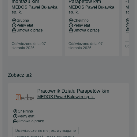
montażu k/m
Parapetów k/m
- Me
MEDOS Paweł Buławka
MEDOS Paweł Buławka
MEDO
sp. k.
sp. k.
sp. k.
Grubno
Chełmno
Che
Pełny etat
Pełny etat
Pełn
Umowa o pracę
Umowa o pracę
Umo
Odświeżono dnia 07
Odświeżono dnia 07
06 sie
sierpnia 2026
sierpnia 2026
Zobacz też
Pracownik Działu Parapetów k/m
MEDOS Paweł Buławka sp. k.
Chełmno
Pełny etat
Umowa o pracę
Doświadczenie nie jest wymagane