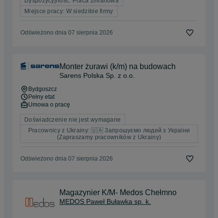
Dyspozycyjność: Praca zmianowa
Miejsce pracy: W siedzibie firmy
Odświeżono dnia 07 sierpnia 2026
Monter żurawi (k/m) na budowach
Sarens Polska Sp. z o.o.
Bydgoszcz
Pełny etat
Umowa o pracę
Doświadczenie nie jest wymagane
Pracownicy z Ukrainy: 🇺🇦 Запрошуємо людей з України
(Zapraszamy pracowników z Ukrainy)
Odświeżono dnia 07 sierpnia 2026
Magazynier K/M- Medos Chełmno
MEDOS Paweł Buławka sp. k.