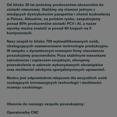
Od blisko 30 lat jesteśmy producentem akcesoriów do 
stolarki otworowej
. 
Staliśmy się również jednym z 
wiodących dystrybutorów parapetów i chemii budowlanej 
w Polsce. Aktualnie, na polskim rynku, zaopatrujemy 
ponad 80% producentów stolarki PCV i Al, a nasze 
wyroby można znaleźć w ponad 60 krajach na 5 
kontynentach.
Nasz zespół to blisko 700 wykwalifikowanych osób, 
obsługujących zaawansowane technologie produkcyjne. 
W związku z dynamicznym rozwojem firmy nieustannie 
poszukujemy pracowników. Poza stabilnymi warunkami 
zatrudnienia i zapleczem socjalnym, oferujemy 
przeszkolenie w zakresie wykonywanych obowiązków 
oraz możliwość zdobycia specjalistycznych uprawnień.
Medos jest odpowiednim miejscem dla wszystkich osób 
szukających innowacyjnych technologii i możliwości 
rozwoju osobistego.
Obecnie do naszego zespołu poszukujemy:
Operatora/kę CNC 