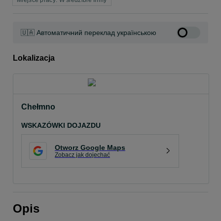
Miejsce pracy: W siedzibie firmy
🇺🇦 Автоматичний переклад українською
Lokalizacja
Chełmno
WSKAZÓWKI DOJAZDU
Otworz Google Maps
Zobacz jak dojechać
Opis