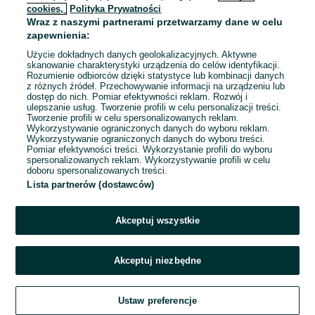
cookies,
Polityka Prywatności
Wraz z naszymi partnerami przetwarzamy dane w celu
To ogłoszenie nie jest już dostępne
zapewnienia:
Użycie dokładnych danych geolokalizacyjnych. Aktywne
skanowanie charakterystyki urządzenia do celów identyfikacji.
Rozumienie odbiorców dzięki statystyce lub kombinacji danych
Przejdź na stronę główną
z różnych źródeł. Przechowywanie informacji na urządzeniu lub
dostęp do nich. Pomiar efektywności reklam. Rozwój i
ulepszanie usług. Tworzenie profili w celu personalizacji treści.
Tworzenie profili w celu spersonalizowanych reklam.
Wykorzystywanie ograniczonych danych do wyboru reklam.
Wykorzystywanie ograniczonych danych do wyboru treści.
Pomiar efektywności treści. Wykorzystanie profili do wyboru
spersonalizowanych reklam. Wykorzystywanie profili w celu
doboru spersonalizowanych treści.
Lista partnerów (dostawców)
Akceptuj wszystkie
Akceptuj niezbędne
Ustaw preferencje