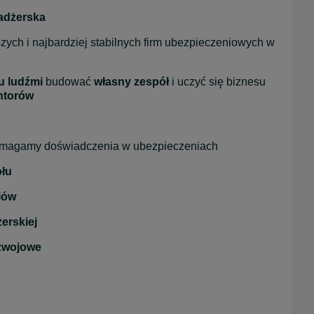
adżerska
szych i najbardziej stabilnych firm ubezpieczeniowych w 
u ludźmi
 budować 
własny zespół
 i uczyć się biznesu 
ntorów
ymagamy doświadczenia w ubezpieczeniach
łu
elów
erskiej
ozwojowe