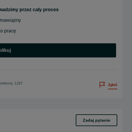
wadzimy przez cały proces
ozmawiajmy
lko pracę
likuj
etlenia: 1287
Zgłoś
Zadaj pytanie