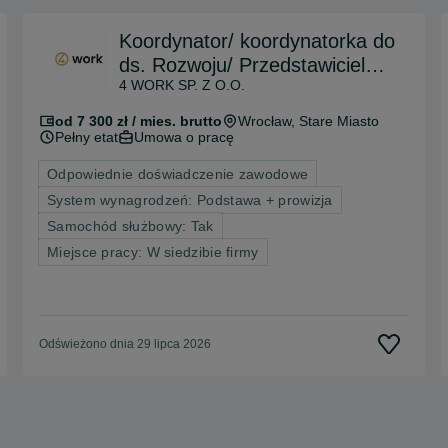
Koordynator/ koordynatorka do
ds. Rozwoju/ Przedstawiciel
4 WORK SP. Z O.O.
Handlowy – Wrocław
od 7 300 zł / mies. brutto
Wrocław
, Stare Miasto
Pełny etat
Umowa o pracę
Odpowiednie doświadczenie zawodowe
System wynagrodzeń: Podstawa + prowizja
Samochód służbowy: Tak
Miejsce pracy: W siedzibie firmy
Odświeżono dnia 29 lipca 2026