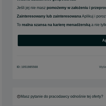
Jeśli jej nie masz 
pomożemy w założeniu i przepro
Zainteresowany lub zainteresowana
 Aplikuj i por
To 
realna szansa na karierę menadżerską
 a nie ty
Ap
ID:
1051985568
Wyświ
Masz pytanie do pracodawcy odnośnie tej oferty?