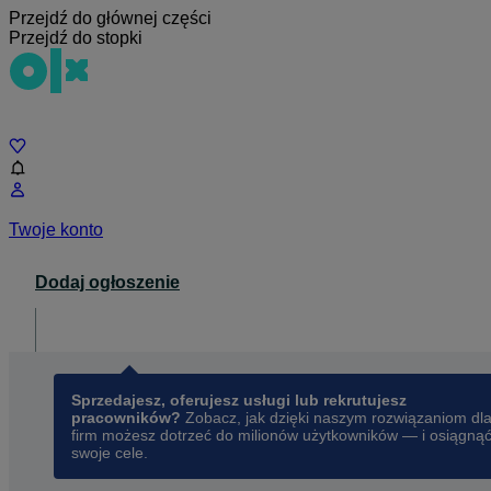
Przejdź do głównej części
Przejdź do stopki
Czat
Twoje konto
Dodaj ogłoszenie
Dla biznesu
opens in a new tab
Sprzedajesz, oferujesz usługi lub rekrutujesz
pracowników?
Zobacz, jak dzięki naszym rozwiązaniom dl
firm możesz dotrzeć do milionów użytkowników — i osiągną
swoje cele.