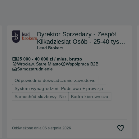
Dyrektor Sprzedaży - Zespół
Kilkadziesiąt Osób - 25-40 tys.
Lead Brokers
[Kredyty Firmowe]
25 000 - 40 000 zł / mies. brutto
Wrocław
, Stare Miasto
Współpraca B2B
Samozatrudnienie
Odpowiednie doświadczenie zawodowe
System wynagrodzeń: Podstawa + prowizja
Samochód służbowy: Nie
Kadra kierownicza
Odświeżono dnia 06 sierpnia 2026