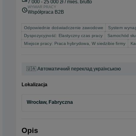
7 000 - 25 000 zł / mies. brutto
WYMIAR PRACY
Współpraca B2B
Odpowiednie doświadczenie zawodowe
System wynag
Dyspozycyjność: Elastyczny czas pracy
Samochód słu
Miejsce pracy: Praca hybrydowa, W siedzibie firmy
Ka
🇺🇦 Автоматичний переклад українською
Lokalizacja
Wrocław, Fabryczna
Opis