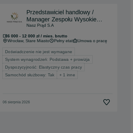
Przedstawiciel handlowy /
Manager Zespołu Wysokie
Nasz Prąd S.A
Zarobki !
6 000 - 12 000 zł / mies. brutto
Wrocław
, Stare Miasto
Pełny etat
Umowa o pracę
Doświadczenie nie jest wymagane
System wynagrodzeń: Podstawa + prowizja
Dyspozycyjność: Elastyczny czas pracy
Samochód służbowy: Tak
+ 1 inne
06 sierpnia 2026