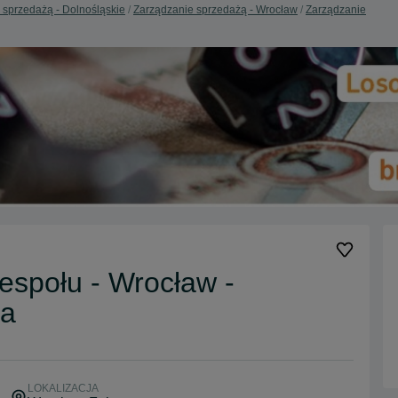
 sprzedażą - Dolnośląskie
Zarządzanie sprzedażą - Wrocław
Zarządzanie
espołu - Wrocław -
ka
LOKALIZACJA