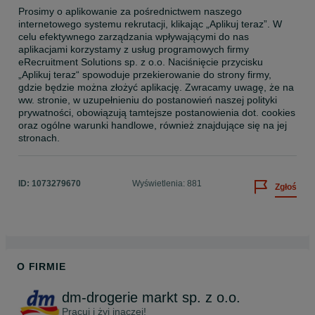
Prosimy o aplikowanie za pośrednictwem naszego 
internetowego systemu rekrutacji, klikając „Aplikuj teraz”. W 
celu efektywnego zarządzania wpływającymi do nas 
aplikacjami korzystamy z usług programowych firmy 
eRecruitment Solutions sp. z o.o. Naciśnięcie przycisku 
„Aplikuj teraz“ spowoduje przekierowanie do strony firmy, 
gdzie będzie można złożyć aplikację. Zwracamy uwagę, że na 
ww. stronie, w uzupełnieniu do postanowień naszej polityki 
prywatności, obowiązują tamtejsze postanowienia dot. cookies 
oraz ogólne warunki handlowe, również znajdujące się na jej 
stronach.
ID:
1073279670
Wyświetlenia: 881
Zgłoś
O FIRMIE
dm-drogerie markt sp. z o.o.
Pracuj i żyj inaczej!