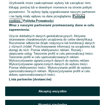
Użytkownik może zaakceptować wybory lub zarządzać nimi,
8 000 - 10 000 zł / mies. brutto
klikając poniżej lub w dowolnym momencie na stronie polityki
Piła
prywatności. Te wybory będą sygnalizowane naszym partnerom
Pełny etat
i nie będą miały wpływu na dane przeglądania.
Polityka
Umowa o dzieło, Umowa o pracę, Samozatrudnienie, Umowa
zlecenie
cookies,
Polityka Prywatności
Wraz z naszymi partnerami przetwarzamy dane w celu
Specjalne wymagania: Książeczka sanepidowska
zapewnienia:
Odpowiednie doświadczenie zawodowe
Użycie dokładnych danych geolokalizacyjnych. Aktywne
Prawo jazdy: Kat. C+E
skanowanie charakterystyki urządzenia do celów identyfikacji.
Wymagane uprawnienia: Karta kierowcy, Świadectwo
Rozumienie odbiorców dzięki statystyce lub kombinacji danych
kwalifikacji zawodowej
z różnych źródeł. Przechowywanie informacji na urządzeniu lub
dostęp do nich. Pomiar efektywności reklam. Rozwój i
+ 2 inne
ulepszanie usług. Tworzenie profili w celu personalizacji treści.
Tworzenie profili w celu spersonalizowanych reklam.
Wykorzystywanie ograniczonych danych do wyboru reklam.
05 sierpnia 2026
Wykorzystywanie ograniczonych danych do wyboru treści.
Pomiar efektywności treści. Wykorzystanie profili do wyboru
spersonalizowanych reklam. Wykorzystywanie profili w celu
doboru spersonalizowanych treści.
Lista partnerów (dostawców)
Strona główna
Praca
Pracownik sklepu
Zarządzanie sklepem
Zarządzanie sklepem - Wielkopolskie
Zarządzanie sklepem - Piła
Akceptuj wszystkie
KATEGORIA
Akceptuj niezbędne