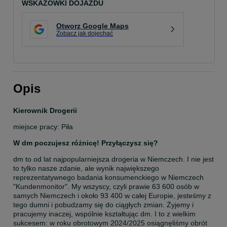
WSKAZÓWKI DOJAZDU
Otworz Google Maps
Zobacz jak dojechać
Opis
Kierownik Drogerii
miejsce pracy: Piła
W dm poczujesz różnicę! Przyłączysz się?
dm to od lat najpopularniejsza drogeria w Niemczech. I nie jest 
to tylko nasze zdanie, ale wynik największego 
reprezentatywnego badania konsumenckiego w Niemczech 
"Kundenmonitor". My wszyscy, czyli prawie 63 600 osób w 
samych Niemczech i około 93 400 w całej Europie, jesteśmy z 
tego dumni i pobudzamy się do ciągłych zmian. Żyjemy i 
pracujemy inaczej, wspólnie kształtując dm. I to z wielkim 
sukcesem: w roku obrotowym 2024/2025 osiągnęliśmy obrót 