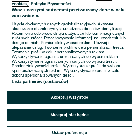
cookies,
Polityka Prywatności
Wraz z naszymi partnerami przetwarzamy dane w celu
To ogłoszenie nie jest już dostępne
zapewnienia:
Użycie dokładnych danych geolokalizacyjnych. Aktywne
skanowanie charakterystyki urządzenia do celów identyfikacji.
Rozumienie odbiorców dzięki statystyce lub kombinacji danych
Przejdź na stronę główną
z różnych źródeł. Przechowywanie informacji na urządzeniu lub
dostęp do nich. Pomiar efektywności reklam. Rozwój i
ulepszanie usług. Tworzenie profili w celu personalizacji treści.
Tworzenie profili w celu spersonalizowanych reklam.
Wykorzystywanie ograniczonych danych do wyboru reklam.
Wykorzystywanie ograniczonych danych do wyboru treści.
Pomiar efektywności treści. Wykorzystanie profili do wyboru
spersonalizowanych reklam. Wykorzystywanie profili w celu
doboru spersonalizowanych treści.
Lista partnerów (dostawców)
Akceptuj wszystkie
Akceptuj niezbędne
Ustaw preferencje