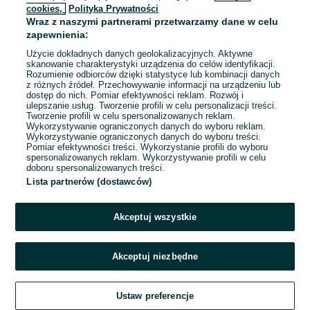
cookies,
Polityka Prywatności
Wraz z naszymi partnerami przetwarzamy dane w celu
To ogłoszenie nie jest już dostępne
zapewnienia:
Użycie dokładnych danych geolokalizacyjnych. Aktywne
skanowanie charakterystyki urządzenia do celów identyfikacji.
Rozumienie odbiorców dzięki statystyce lub kombinacji danych
Przejdź na stronę główną
z różnych źródeł. Przechowywanie informacji na urządzeniu lub
dostęp do nich. Pomiar efektywności reklam. Rozwój i
ulepszanie usług. Tworzenie profili w celu personalizacji treści.
Tworzenie profili w celu spersonalizowanych reklam.
Wykorzystywanie ograniczonych danych do wyboru reklam.
Wykorzystywanie ograniczonych danych do wyboru treści.
Pomiar efektywności treści. Wykorzystanie profili do wyboru
spersonalizowanych reklam. Wykorzystywanie profili w celu
doboru spersonalizowanych treści.
Lista partnerów (dostawców)
Akceptuj wszystkie
Akceptuj niezbędne
Ustaw preferencje