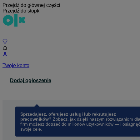
Przejdź do głównej części
Przejdź do stopki
Czat
Twoje konto
Dodaj ogłoszenie
Dla biznesu
opens in a new tab
Sprzedajesz, oferujesz usługi lub rekrutujesz
pracowników?
Zobacz, jak dzięki naszym rozwiązaniom dl
firm możesz dotrzeć do milionów użytkowników — i osiągną
swoje cele.