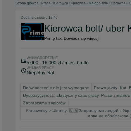
Strona główna
Praca
Kierowca
Kierowca - Małopolskie
Kierowca - 
Dodane
dzisiaj o 13:40
Kierowca bolt/ ube
Primę taxi
Dowiedz się więcej
WYNAGRODZENIE
5 000 - 16 000 zł / mies. brutto
WYMIAR PRACY
Niepełny etat
Doświadczenie nie jest wymagane
Prawo jazdy: Kat. 
Dyspozycyjność: Elastyczny czas pracy, Praca zmiano
Zapraszamy seniorów
Pracownicy z Ukrainy: 🇺🇦 Запрошуємо людей з Укра
мова не обов'язкова (