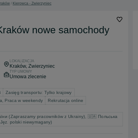
Kraków
Kierowca - Zwierzyniec
r Kraków nowe samochody
LOKALIZACJA
Kraków
, Zwierzyniec
TYP UMOWY
Umowa zlecenie
B
Zasięg transportu: Tylko krajowy
wa, Praca w weekendy
Rekrutacja online
їни (Zapraszamy pracowników z Ukrainy), 🇺🇦 Польська
Jęz. polski niewymagany)