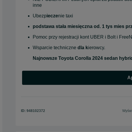
inne
Ubezp
iecze
nie taxi
podstawa stała miesięczna od. 1 tys mies p
Pomoc przy rejestracji kont UBER i Bolt i Fre
Wsparcie techniczne
 dla k
ierowcy.
Najnowsze Toyota Corolla 2024 sedan hybrid
Ap
ID:
948102372
Wyświ