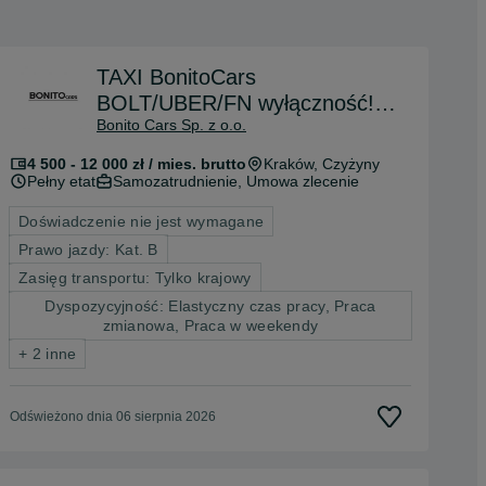
TAXI BonitoCars
BOLT/UBER/FN wyłączność!
Bonito Cars Sp. z o.o.
Mamy Camry! Gwarantowane
5333zł*
4 500 - 12 000 zł / mies. brutto
Kraków
, Czyżyny
Pełny etat
Samozatrudnienie, Umowa zlecenie
Doświadczenie nie jest wymagane
Prawo jazdy: Kat. B
Zasięg transportu: Tylko krajowy
Dyspozycyjność: Elastyczny czas pracy, Praca
zmianowa, Praca w weekendy
+ 2 inne
Odświeżono dnia 06 sierpnia 2026