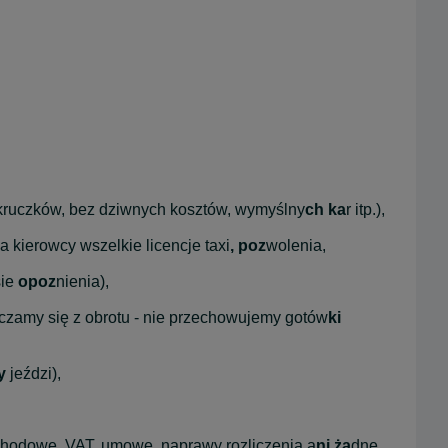
h kruczków, bez dziwnych kosztów, wymyślny
ch ka
r itp.),
a kierowcy wszelkie licencje taxi
, poz
wolenia,
ie
 opoz
nienia),
czamy się z obrotu - nie przechowujemy gotów
ki 
y 
jeździ),
hodowe, VAT, umowę, naprawy rozliczenia a
ni ża
dne 