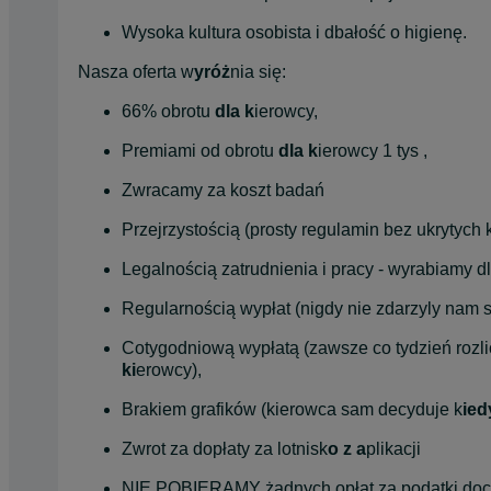
Wysoka kultura osobista i dbałość o higienę.
Nasza oferta w
yróż
nia się:
66% obrotu 
dla k
ierowcy,
Premiami od obrotu 
dla k
ierowcy 1 tys ,
Zwracamy za koszt badań
Przejrzystością (prosty regulamin bez ukrytyc
Legalnością zatrudnienia i pracy - wyrabiamy dl
Regularnością wypłat (nigdy nie zdarzyly nam s
Cotygodniową wypłatą (zawsze co tydzień rozli
ki
erowcy),
Brakiem grafików (kierowca sam decyduje k
ied
Zwrot za dopłaty za lotnisk
o z a
plikacji
NIE POBIERAMY żadnych opłat za podatki doc