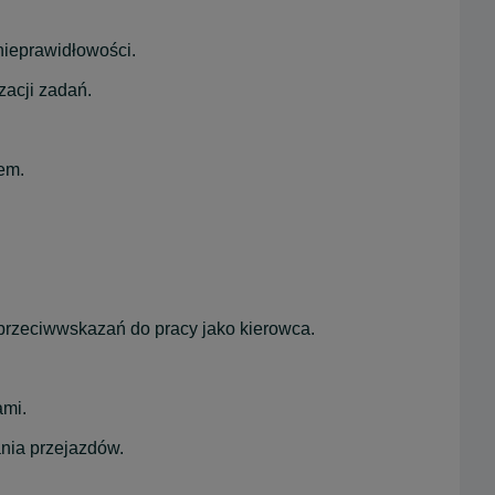
nieprawidłowości.
zacji zadań.
em.
 przeciwwskazań do pracy jako kierowca.
ami.
ania przejazdów.