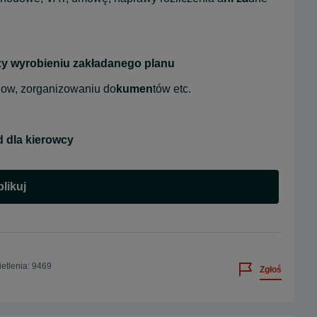
rzy wyrobieniu zakładanego planu
eNow, zorganizowaniu do
kumen
tów etc.
 dla kierowcy
likuj
etlenia: 9469
Zgłoś