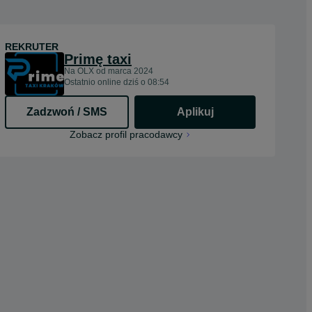
REKRUTER
Primę taxi
Na OLX od
marca 2024
Ostatnio online dziś o 08:54
Zadzwoń / SMS
Aplikuj
Zobacz profil pracodawcy