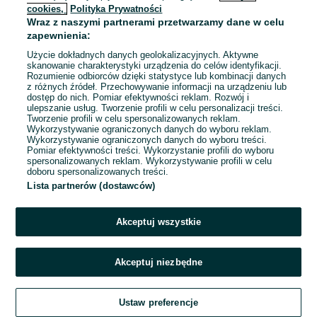
cookies,
Polityka Prywatności
Wraz z naszymi partnerami przetwarzamy dane w celu
To ogłoszenie nie jest już dostępne
zapewnienia:
Użycie dokładnych danych geolokalizacyjnych. Aktywne
skanowanie charakterystyki urządzenia do celów identyfikacji.
Rozumienie odbiorców dzięki statystyce lub kombinacji danych
Przejdź na stronę główną
z różnych źródeł. Przechowywanie informacji na urządzeniu lub
dostęp do nich. Pomiar efektywności reklam. Rozwój i
ulepszanie usług. Tworzenie profili w celu personalizacji treści.
Tworzenie profili w celu spersonalizowanych reklam.
Wykorzystywanie ograniczonych danych do wyboru reklam.
Wykorzystywanie ograniczonych danych do wyboru treści.
Pomiar efektywności treści. Wykorzystanie profili do wyboru
spersonalizowanych reklam. Wykorzystywanie profili w celu
doboru spersonalizowanych treści.
Lista partnerów (dostawców)
Akceptuj wszystkie
Akceptuj niezbędne
Ustaw preferencje